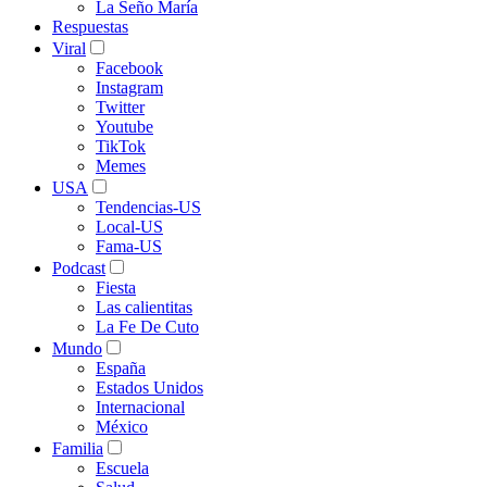
La Seño María
Respuestas
Viral
Facebook
Instagram
Twitter
Youtube
TikTok
Memes
USA
Tendencias-US
Local-US
Fama-US
Podcast
Fiesta
Las calientitas
La Fe De Cuto
Mundo
España
Estados Unidos
Internacional
México
Familia
Escuela