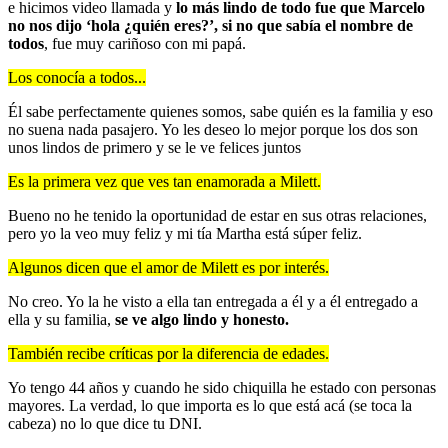
e hicimos video llamada y
lo más lindo de todo fue que Marcelo
no nos dijo ‘hola ¿quién eres?’, si no que sabía el nombre de
todos
, fue muy cariñoso con mi papá.
Los conocía a todos...
Él sabe perfectamente quienes somos, sabe quién es la familia y eso
no suena nada pasajero. Yo les deseo lo mejor porque los dos son
unos lindos de primero y se le ve felices juntos
Es la primera vez que ves tan enamorada a Milett.
Bueno no he tenido la oportunidad de estar en sus otras relaciones,
pero yo la veo muy feliz y mi tía Martha está súper feliz.
Algunos dicen que el amor de Milett es por interés.
No creo. Yo la he visto a ella tan entregada a él y a él entregado a
ella y su familia,
se ve algo lindo y honesto.
También recibe críticas por la diferencia de edades.
Yo tengo 44 años y cuando he sido chiquilla he estado con personas
mayores. La verdad, lo que importa es lo que está acá (se toca la
cabeza) no lo que dice tu DNI.