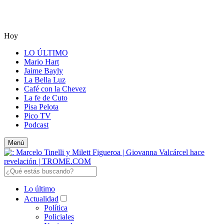
Hoy
LO ÚLTIMO
Mario Hart
Jaime Bayly
La Bella Luz
Café con la Chevez
La fe de Cuto
Pisa Pelota
Pico TV
Podcast
Menú
Lo último
Actualidad
Política
Policiales