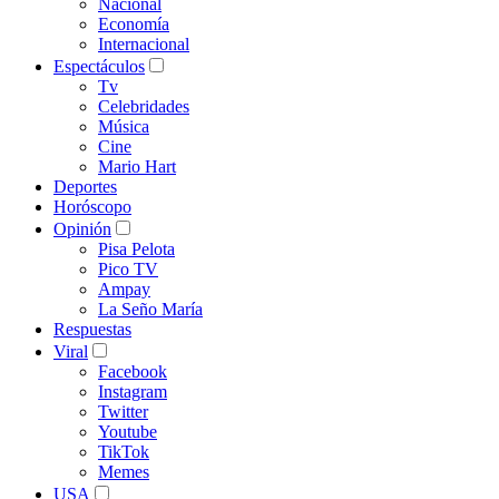
Nacional
Economía
Internacional
Espectáculos
Tv
Celebridades
Música
Cine
Mario Hart
Deportes
Horóscopo
Opinión
Pisa Pelota
Pico TV
Ampay
La Seño María
Respuestas
Viral
Facebook
Instagram
Twitter
Youtube
TikTok
Memes
USA