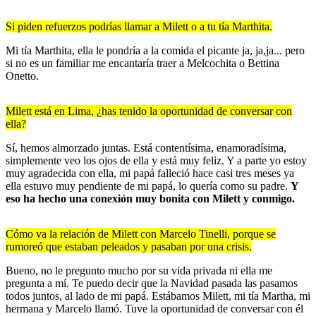
Si piden refuerzos podrías llamar a Milett o a tu tía Marthita.
Mi tía Marthita, ella le pondría a la comida el picante ja, ja,ja... pero
si no es un familiar me encantaría traer a Melcochita o Bettina
Onetto.
Milett está en Lima, ¿has tenido la oportunidad de conversar con
ella?
Sí, hemos almorzado juntas. Está contentísima, enamoradísima,
simplemente veo los ojos de ella y está muy feliz. Y a parte yo estoy
muy agradecida con ella, mi papá falleció hace casi tres meses ya
ella estuvo muy pendiente de mi papá, lo quería como su padre.
Y
eso ha hecho una conexión muy bonita con Milett y conmigo.
Cómo va la relación de Milett con Marcelo Tinelli, porque se
rumoreó que estaban peleados y pasaban por una crisis.
Bueno, no le pregunto mucho por su vida privada ni ella me
pregunta a mí. Te puedo decir que la Navidad pasada las pasamos
todos juntos, al lado de mi papá. Estábamos Milett, mi tía Martha, mi
hermana y Marcelo llamó. Tuve la oportunidad de conversar con él