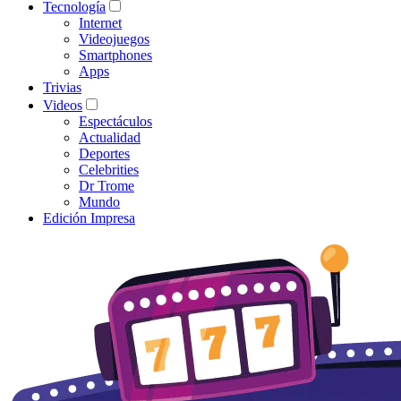
Tecnología
Internet
Videojuegos
Smartphones
Apps
Trivias
Videos
Espectáculos
Actualidad
Deportes
Celebrities
Dr Trome
Mundo
Edición Impresa