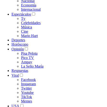
Nacional
Economía
Internacional
Espectáculos
Tv
Celebridades
Música
Cine
Mario Hart
Deportes
Horóscopo
Opinión
Pisa Pelota
Pico TV
Ampay
La Seño María
Respuestas
Viral
Facebook
Instagram
Twitter
Youtube
TikTok
Memes
USA