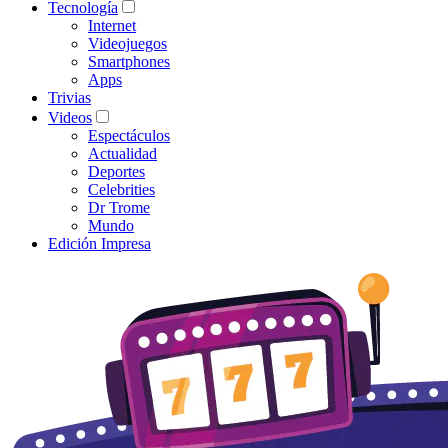
Tecnología
Internet
Videojuegos
Smartphones
Apps
Trivias
Videos
Espectáculos
Actualidad
Deportes
Celebrities
Dr Trome
Mundo
Edición Impresa