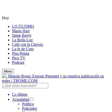
Hoy
LO ÚLTIMO
Mario Hart
Jaime Bayly
La Bella Luz
Café con la Chevez
La fe de Cuto
Pisa Pelota
Pico TV
Podcast
Menú
Lo último
Actualidad
Política
Policiales