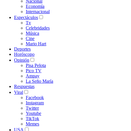
Nacional
Economía
Internacional
Espectáculos
Tv
Celebridades
Música
Cine
Mario Hart
Deportes
Horóscopo
Opinión
Pisa Pelota
Pico TV
Ampay
La Seño María
Respuestas
Viral
Facebook
Instagram
Twitter
Youtube
TikTok
Memes
USA