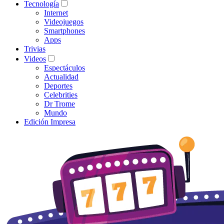
Tecnología
Internet
Videojuegos
Smartphones
Apps
Trivias
Videos
Espectáculos
Actualidad
Deportes
Celebrities
Dr Trome
Mundo
Edición Impresa