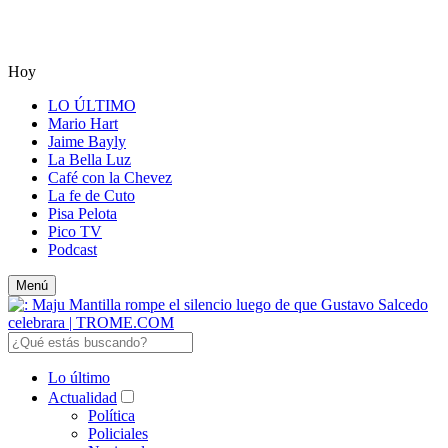
Hoy
LO ÚLTIMO
Mario Hart
Jaime Bayly
La Bella Luz
Café con la Chevez
La fe de Cuto
Pisa Pelota
Pico TV
Podcast
Menú
Lo último
Actualidad
Política
Policiales