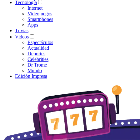
Tecnología
Internet
Videojuegos
Smartphones
Apps
Trivias
Videos
Espectáculos
Actualidad
Deportes
Celebrities
Dr Trome
Mundo
Edición Impresa