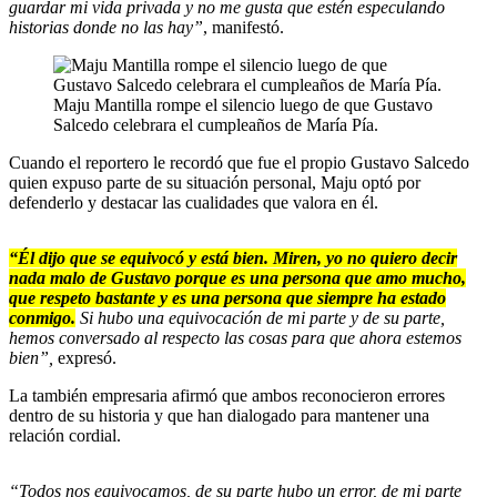
guardar mi vida privada y no me gusta que estén especulando
historias donde no las hay”
, manifestó.
Maju Mantilla rompe el silencio luego de que Gustavo
Salcedo celebrara el cumpleaños de María Pía.
Cuando el reportero le recordó que fue el propio Gustavo Salcedo
quien expuso parte de su situación personal, Maju optó por
defenderlo y destacar las cualidades que valora en él.
“Él dijo que se equivocó y está bien. Miren, yo no quiero decir
nada malo de Gustavo porque es una persona que amo mucho,
que respeto bastante y es una persona que siempre ha estado
conmigo.
Si hubo una equivocación de mi parte y de su parte,
hemos conversado al respecto las cosas para que ahora estemos
bien”,
expresó.
La también empresaria afirmó que ambos reconocieron errores
dentro de su historia y que han dialogado para mantener una
relación cordial.
“Todos nos equivocamos, de su parte hubo un error, de mi parte