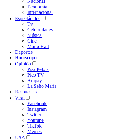
Nacional
Economía
Internacional
Espectáculos
Tv
Celebridades
Música
Cine
Mario Hart
Deportes
Horóscopo
Opinión
Pisa Pelota
Pico TV
Ampay
La Seño María
Respuestas
Viral
Facebook
Instagram
Twitter
Youtube
TikTok
Memes
USA