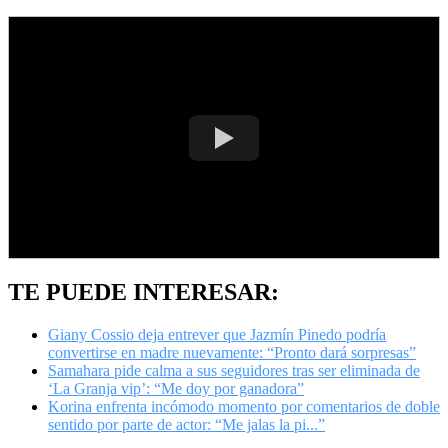
TE PUEDE INTERESAR:
Giany Cossio deja entrever que Jazmín Pinedo podría
convertirse en madre nuevamente: “Pronto dará sorpresas”
Samahara pide calma a sus seguidores tras ser eliminada de
‘La Granja vip’: “Me doy por ganadora”
Korina enfrenta incómodo momento por comentarios de doble
sentido por parte de actor: “Me jalas la pi...”