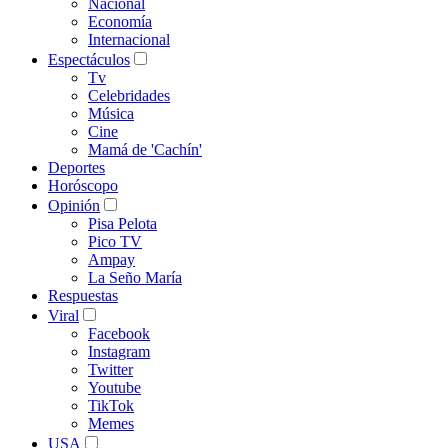
Nacional
Economía
Internacional
Espectáculos
Tv
Celebridades
Música
Cine
Mamá de 'Cachín'
Deportes
Horóscopo
Opinión
Pisa Pelota
Pico TV
Ampay
La Seño María
Respuestas
Viral
Facebook
Instagram
Twitter
Youtube
TikTok
Memes
USA