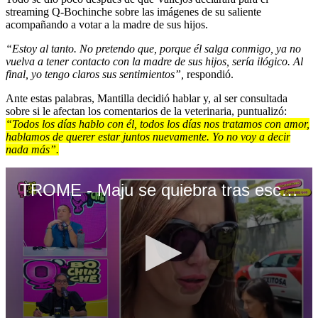
streaming Q-Bochinche sobre las imágenes de su saliente
acompañando a votar a la madre de sus hijos.
“Estoy al tanto. No pretendo que, porque él salga conmigo, ya no
vuelva a tener contacto con la madre de sus hijos, sería ilógico. Al
final, yo tengo claros sus sentimientos”,
respondió.
Ante estas palabras, Mantilla decidió hablar y, al ser consultada
sobre si le afectan los comentarios de la veterinaria, puntualizó:
“Todos los días hablo con él, todos los días nos tratamos con amor,
hablamos de querer estar juntos nuevamente. Yo no voy a decir
nada más”.
TROME - Maju se quiebra tras escuchar que Gustavo Salcedo oficializó salidas con veterinaria