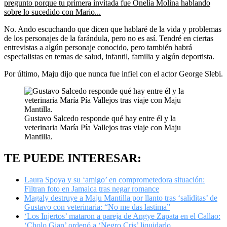
pregunto porque tu primera invitada fue Onelia Molina hablando
sobre lo sucedido con Mario...
No. Ando escuchando que dicen que hablaré de la vida y problemas
de los personajes de la farándula, pero no es así. Tendré en ciertas
entrevistas a algún personaje conocido, pero también habrá
especialistas en temas de salud, infantil, familia y algún deportista.
Por último, Maju dijo que nunca fue infiel con el actor George Slebi.
Gustavo Salcedo responde qué hay entre él y la
veterinaria María Pía Vallejos tras viaje con Maju
Mantilla.
TE PUEDE INTERESAR:
Laura Spoya y su ‘amigo’ en comprometedora situación:
Filtran foto en Jamaica tras negar romance
Magaly destruye a Maju Mantilla por llanto tras ‘saliditas’ de
Gustavo con veterinaria: “No me das lastima”
‘Los Injertos’ mataron a pareja de Angye Zapata en el Callao:
‘Cholo Gian’ ordenó a ‘Negro Cris’ liquidarlo