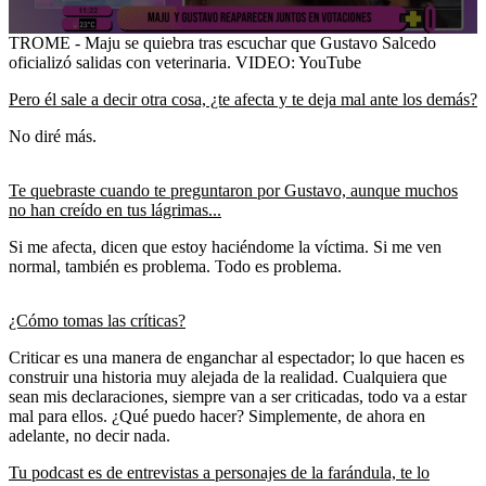
0
TROME - Maju se quiebra tras escuchar que Gustavo Salcedo
seconds
oficializó salidas con veterinaria. VIDEO: YouTube
of
1
Pero él sale a decir otra cosa, ¿te afecta y te deja mal ante los demás?
minute,
15
No diré más.
seconds
Te quebraste cuando te preguntaron por Gustavo, aunque muchos
no han creído en tus lágrimas...
Si me afecta, dicen que estoy haciéndome la víctima. Si me ven
normal, también es problema. Todo es problema.
¿Cómo tomas las críticas?
Criticar es una manera de enganchar al espectador; lo que hacen es
construir una historia muy alejada de la realidad. Cualquiera que
sean mis declaraciones, siempre van a ser criticadas, todo va a estar
mal para ellos. ¿Qué puedo hacer? Simplemente, de ahora en
adelante, no decir nada.
Tu podcast es de entrevistas a personajes de la farándula, te lo