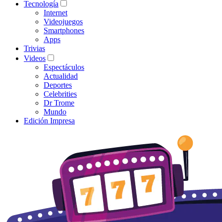
Tecnología
Internet
Videojuegos
Smartphones
Apps
Trivias
Videos
Espectáculos
Actualidad
Deportes
Celebrities
Dr Trome
Mundo
Edición Impresa