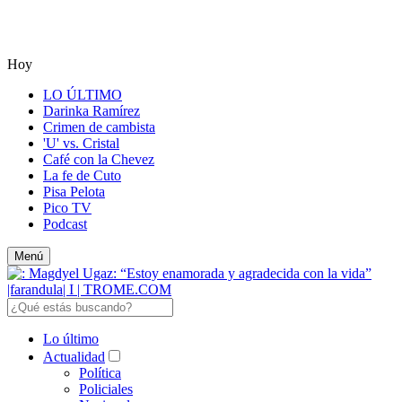
Hoy
LO ÚLTIMO
Darinka Ramírez
Crimen de cambista
'U' vs. Cristal
Café con la Chevez
La fe de Cuto
Pisa Pelota
Pico TV
Podcast
Menú
Lo último
Actualidad
Política
Policiales