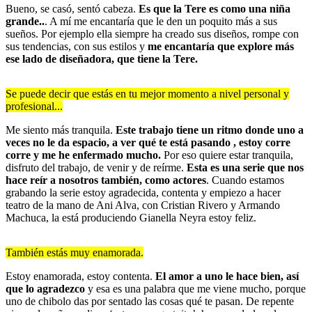
Bueno, se casó, sentó cabeza.
Es que la Tere es como una niña
grande..
. A mí me encantaría que le den un poquito más a sus
sueños. Por ejemplo ella siempre ha creado sus diseños, rompe con
sus tendencias, con sus estilos y
me encantaría que explore más
ese lado de diseñadora, que tiene la Tere.
Se puede decir que estás en tu mejor momento a nivel personal y
profesional...
Me siento más tranquila.
Este trabajo tiene un ritmo donde uno a
veces no le da espacio, a ver qué te está pasando , estoy corre
corre y me he enfermado mucho.
Por eso quiere estar tranquila,
disfruto del trabajo, de venir y de reírme.
Esta es una serie que nos
hace reír a nosotros también, como actores
. Cuando estamos
grabando la serie estoy agradecida, contenta y empiezo a hacer
teatro de la mano de Ani Alva, con Cristian Rivero y Armando
Machuca, la está produciendo Gianella Neyra estoy feliz.
También estás muy enamorada.
Estoy enamorada, estoy contenta.
El amor a uno le hace bien, así
que lo agradezco
y esa es una palabra que me viene mucho, porque
uno de chibolo das por sentado las cosas qué te pasan. De repente