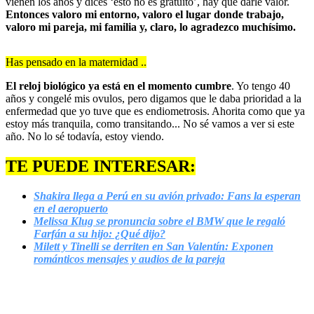
vienen los años y dices ‘esto no es gratuito’, hay que darle valor.
Entonces valoro mi entorno, valoro el lugar donde trabajo,
valoro mi pareja, mi familia y, claro, lo agradezco muchísimo.
Has pensado en la maternidad ..
El reloj biológico ya está en el momento cumbre
. Yo tengo 40
años y congelé mis ovulos, pero digamos que le daba prioridad a la
enfermedad que yo tuve que es endiometrosis. Ahorita como que ya
estoy más tranquila, como transitando... No sé vamos a ver si este
año. No lo sé todavía, estoy viendo.
TE PUEDE INTERESAR:
Shakira llega a Perú en su avión privado: Fans la esperan
en el aeropuerto
Melissa Klug se pronuncia sobre el BMW que le regaló
Farfán a su hijo: ¿Qué dijo?
Milett y Tinelli se derriten en San Valentín: Exponen
románticos mensajes y audios de la pareja