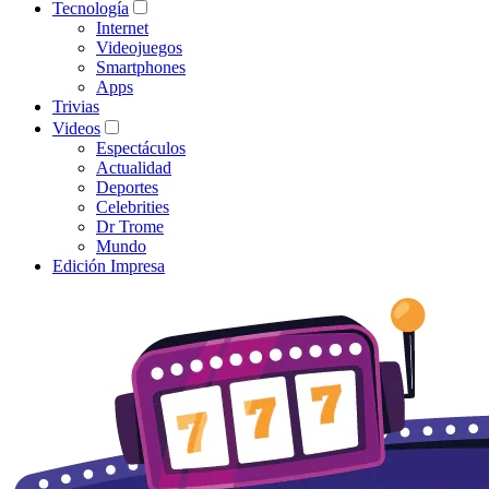
Tecnología
Internet
Videojuegos
Smartphones
Apps
Trivias
Videos
Espectáculos
Actualidad
Deportes
Celebrities
Dr Trome
Mundo
Edición Impresa