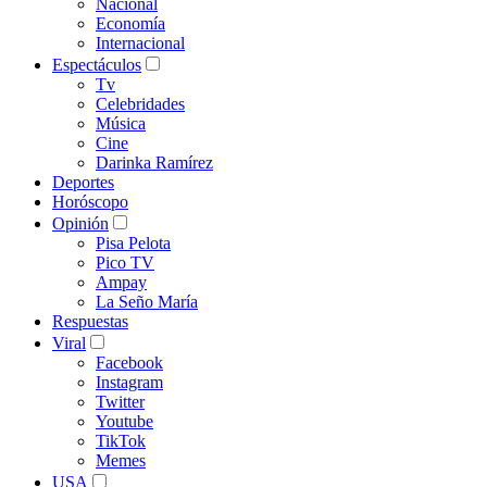
Nacional
Economía
Internacional
Espectáculos
Tv
Celebridades
Música
Cine
Darinka Ramírez
Deportes
Horóscopo
Opinión
Pisa Pelota
Pico TV
Ampay
La Seño María
Respuestas
Viral
Facebook
Instagram
Twitter
Youtube
TikTok
Memes
USA