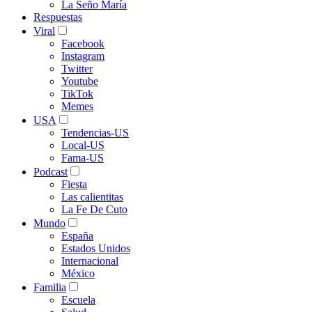
La Seño María
Respuestas
Viral
Facebook
Instagram
Twitter
Youtube
TikTok
Memes
USA
Tendencias-US
Local-US
Fama-US
Podcast
Fiesta
Las calientitas
La Fe De Cuto
Mundo
España
Estados Unidos
Internacional
México
Familia
Escuela