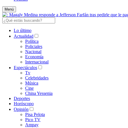
Menú
Lo último
Actualidad
Política
Policiales
Nacional
Economía
Internacional
Espectáculos
Tv
Celebridades
Música
Cine
China Yessenia
Deportes
Horóscopo
Opinión
Pisa Pelota
Pico TV
Ampay