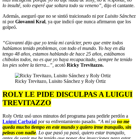
lo insulté, solo esperé que soltara todo su veneno”,
dijo el cantante.
Además, aseguró que no se sintió traicionado ni por
Luisito Sánchez
ni por
Giovanni Kral
, ya que indicó que nunca afirmaron que los
golpeó.
“Giovanni dijo que yo tenía mi carácter, pero que entre todos
habíamos tenido problemas, con todo el mundo. Yo hoy en día
tengo 48 años, estamos hablando de hace 25 años, estábamos
chibolos todos, no es que yo haya recapacitado, siempre he tenido
los pies sobre la tierra...”,
acotó
Ricky Trevitazzo.
Ricky Trevitazo, Luisito Sánchez y Roly Ortiz
ROLY LE PIDE DISCULPAS A LUIGUI
TREVITAZZO
Roly Ortiz usó unos minutos del programa para pedirle perdón a
Luigui Carbajal
por su enfrentamiento pasado.
“A mí ya
no me
queda mucho tiempo en este mundo y quiero irme tranquilo, sin
peleas con nadie
. Lo que pasó ya pasó, quiero estar tranquilo,
antes de venir me he tenido que poner dos inyecciones para estar