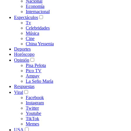
Nacional
Economía
Internacional
Espectáculos
Tv
Celebridades
Música
Cine
China Yessenia
Deportes
Horóscopo
Opinión
Pisa Pelota
Pico TV
Ampay
La Seño María
Respuestas
Viral
Facebook
Instagram
Twitter
Youtube
TikTok
Memes
USA