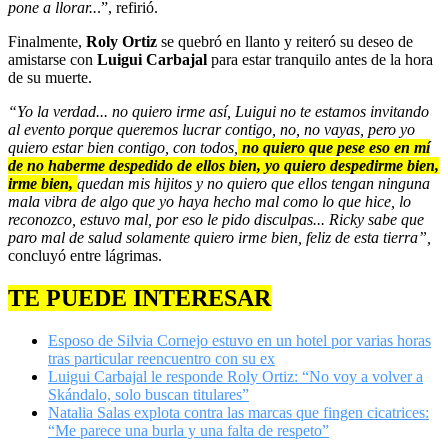
pone a llorar..
.”, refirió.
Finalmente,
Roly Ortiz
se quebró en llanto y reiteró su deseo de
amistarse con
Luigui Carbajal
para estar tranquilo antes de la hora
de su muerte.
“Yo la verdad... no quiero irme así, Luigui no te estamos invitando
al evento porque queremos lucrar contigo, no, no vayas, pero yo
quiero estar bien contigo, con todos,
no quiero que pese eso en mí
de no haberme despedido de ellos bien, yo quiero despedirme bien,
irme bien,
quedan mis hijitos y no quiero que ellos tengan ninguna
mala vibra de algo que yo haya hecho mal como lo que hice, lo
reconozco, estuvo mal, por eso le pido disculpas... Ricky sabe que
paro mal de salud solamente quiero irme bien, feliz de esta tierra”,
concluyó entre lágrimas.
TE PUEDE INTERESAR
Esposo de Silvia Cornejo estuvo en un hotel por varias horas
tras particular reencuentro con su ex
Luigui Carbajal le responde Roly Ortiz: “No voy a volver a
Skándalo, solo buscan titulares”
Natalia Salas explota contra las marcas que fingen cicatrices:
“Me parece una burla y una falta de respeto”