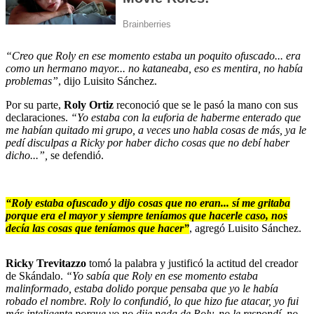
“Creo que Roly en ese momento estaba un poquito ofuscado... era
como un hermano mayor... no kataneaba, eso es mentira, no había
problemas”
, dijo Luisito Sánchez.
Por su parte,
Roly Ortiz
reconoció que se le pasó la mano con sus
declaraciones.
“Yo estaba con la euforia de haberme enterado que
me habían quitado mi grupo, a veces uno habla cosas de más, ya le
pedí disculpas a Ricky por haber dicho cosas que no debí haber
dicho...”,
se defendió.
“Roly estaba ofuscado y dijo cosas que no eran... sí me gritaba
porque era el mayor y siempre teníamos que hacerle caso, nos
decía las cosas que teníamos que hacer”
, agregó Luisito Sánchez.
Ricky Trevitazzo
tomó la palabra y justificó la actitud del creador
de Skándalo.
“Yo sabía que Roly en ese momento estaba
malinformado, estaba dolido porque pensaba que yo le había
robado el nombre. Roly lo confundió, lo que hizo fue atacar, yo fui
más inteligente porque yo no dije nada de Roly, no le respondí, no