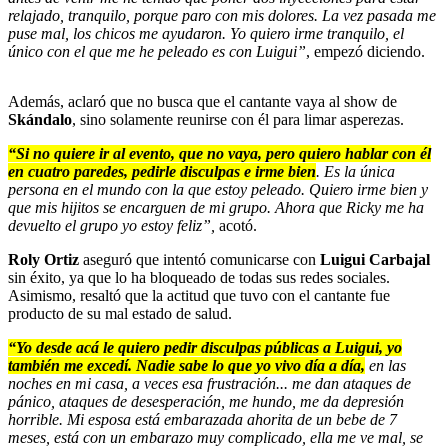
relajado, tranquilo, porque paro con mis dolores. La vez pasada me
puse mal, los chicos me ayudaron. Yo quiero irme tranquilo, el
único con el que me he peleado es con Luigui”
, empezó diciendo.
Además, aclaró que no busca que el cantante vaya al show de
Skándalo
, sino solamente reunirse con él para limar asperezas.
“Si no quiere ir al evento, que no vaya, pero quiero hablar con él
en cuatro paredes, pedirle disculpas e irme bien
. Es la única
persona en el mundo con la que estoy peleado. Quiero irme bien y
que mis hijitos se encarguen de mi grupo. Ahora que Ricky me ha
devuelto el grupo yo estoy feliz”,
acotó.
Roly Ortiz
aseguró que intentó comunicarse con
Luigui Carbajal
sin éxito, ya que lo ha bloqueado de todas sus redes sociales.
Asimismo, resaltó que la actitud que tuvo con el cantante fue
producto de su mal estado de salud.
“Yo desde acá le quiero pedir disculpas públicas a Luigui, yo
también me excedí. Nadie sabe lo que yo vivo día a día,
en las
noches en mi casa, a veces esa frustración... me dan ataques de
pánico, ataques de desesperación, me hundo, me da depresión
horrible. Mi esposa está embarazada ahorita de un bebe de 7
meses, está con un embarazo muy complicado, ella me ve mal, se