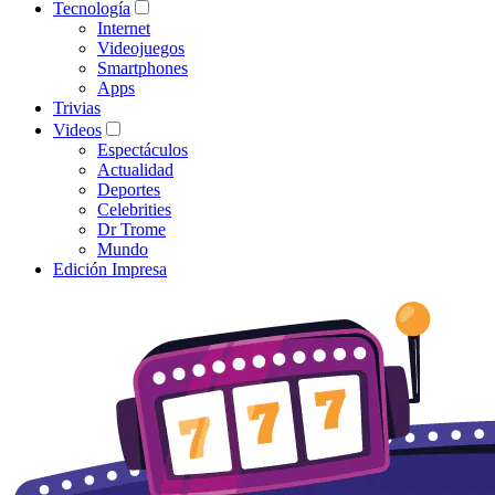
Tecnología
Internet
Videojuegos
Smartphones
Apps
Trivias
Videos
Espectáculos
Actualidad
Deportes
Celebrities
Dr Trome
Mundo
Edición Impresa