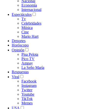
Nacional
Economía
Internacional
Espectáculos
Tv
Celebridades
Música
Cine
Mario Hart
Deportes
Horóscopo
Opinión
Pisa Pelota
Pico TV
Ampay
La Seño María
Respuestas
Viral
Facebook
Instagram
Twitter
Youtube
TikTok
Memes
USA