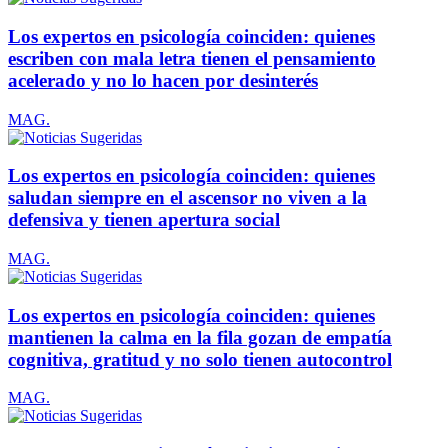
Los expertos en psicología coinciden: quienes
escriben con mala letra tienen el pensamiento
acelerado y no lo hacen por desinterés
MAG.
Los expertos en psicología coinciden: quienes
saludan siempre en el ascensor no viven a la
defensiva y tienen apertura social
MAG.
Los expertos en psicología coinciden: quienes
mantienen la calma en la fila gozan de empatía
cognitiva, gratitud y no solo tienen autocontrol
MAG.