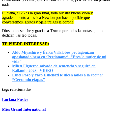
nada.
Luciana, el 25 es la gran final, toda nuestra buena vibra y
agradecimiento a Jessica Newton por hacer posible que
conversemos. Éxitos y ojalá traigas la corona.
Diosito te escuche y gracias a
Trome
por todas las notas que me
dedican, las leo todas.
TE PUEDE INTERESAR:
Aldo Miyashiro y Érika Villalobos protagonizan
apasionado beso en ‘Perdóname’: “Eres la mujer de mi
vida”
Milett Figueroa salvada de sentencia y seguirá en
Bailando 2023 | VIDEO
Ethel Pozo y Yaco Eskenazi le dicen adiós a la cocina:
“Cerrando etapas”
tags relacionadas
Luciana Fuster
Miss Grand International