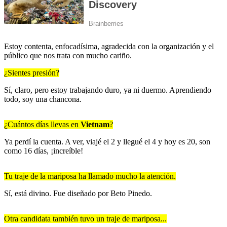
Estoy contenta, enfocadísima, agradecida con la organización y el
público que nos trata con mucho cariño.
¿Sientes presión?
Sí, claro, pero estoy trabajando duro, ya ni duermo. Aprendiendo
todo, soy una chancona.
¿Cuántos días llevas en
Vietnam
?
Ya perdí la cuenta. A ver, viajé el 2 y llegué el 4 y hoy es 20, son
como 16 días, ¡increíble!
Tu traje de la mariposa ha llamado mucho la atención.
Sí, está divino. Fue diseñado por Beto Pinedo.
Otra candidata también tuvo un traje de mariposa...