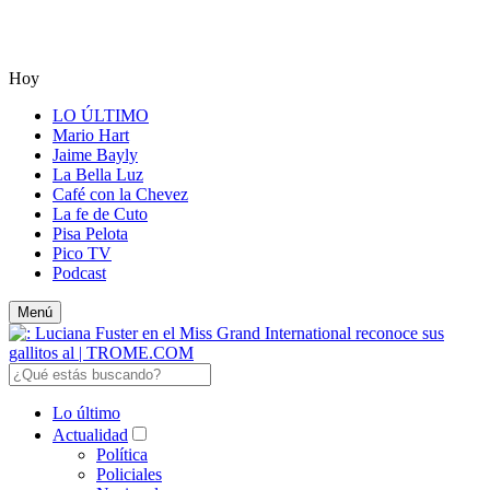
Hoy
LO ÚLTIMO
Mario Hart
Jaime Bayly
La Bella Luz
Café con la Chevez
La fe de Cuto
Pisa Pelota
Pico TV
Podcast
Menú
Lo último
Actualidad
Política
Policiales