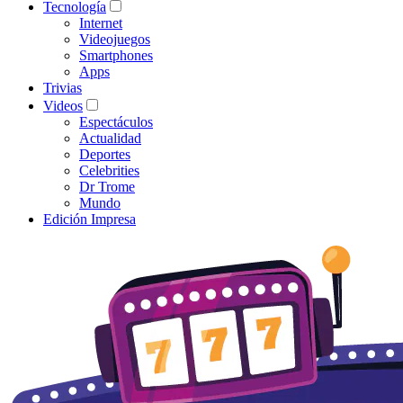
Tecnología
Internet
Videojuegos
Smartphones
Apps
Trivias
Videos
Espectáculos
Actualidad
Deportes
Celebrities
Dr Trome
Mundo
Edición Impresa