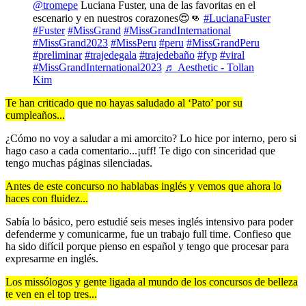
@tromepe
Luciana Fuster, una de las favoritas en el
escenario y en nuestros corazones😍👊
#LucianaFuster
#Fuster
#MissGrand
#MissGrandInternational
#MissGrand2023
#MissPeru
#peru
#MissGrandPeru
#preliminar
#trajedegala
#trajedebaño
#fyp
#viral
#MissGrandInternational2023
♬ Aesthetic - Tollan
Kim
Te han criticado que no hayas saludado al ‘Pato’ por su
cumpleaños...
¿Cómo no voy a saludar a mi amorcito? Lo hice por interno, pero si
hago caso a cada comentario...¡uff! Te digo con sinceridad que
tengo muchas páginas silenciadas.
Antes de este concurso no hablabas inglés y vemos que ahora lo
haces con fluidez...
Sabía lo básico, pero estudié seis meses inglés intensivo para poder
defenderme y comunicarme, fue un trabajo full time. Confieso que
ha sido difícil porque pienso en español y tengo que procesar para
expresarme en inglés.
Los missólogos y gente ligada al mundo de los concursos de belleza
te ven en el top tres...