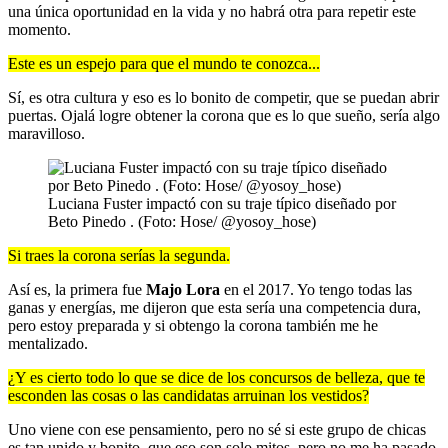
una única oportunidad en la vida y no habrá otra para repetir este
momento.
Este es un espejo para que el mundo te conozca...
Sí, es otra cultura y eso es lo bonito de competir, que se puedan abrir
puertas. Ojalá logre obtener la corona que es lo que sueño, sería algo
maravilloso.
Luciana Fuster impactó con su traje típico diseñado por
Beto Pinedo . (Foto: Hose/ @yosoy_hose)
Si traes la corona serías la segunda.
Así es, la primera fue
Majo Lora
en el 2017. Yo tengo todas las
ganas y energías, me dijeron que esta sería una competencia dura,
pero estoy preparada y si obtengo la corona también me he
mentalizado.
¿Y es cierto todo lo que se dice de los concursos de belleza, que te
esconden las cosas o las candidatas arruinan los vestidos?
Uno viene con ese pensamiento, pero no sé si este grupo de chicas
es tan unido y bonito, que eso son solo mitos, pero no me ha pasado