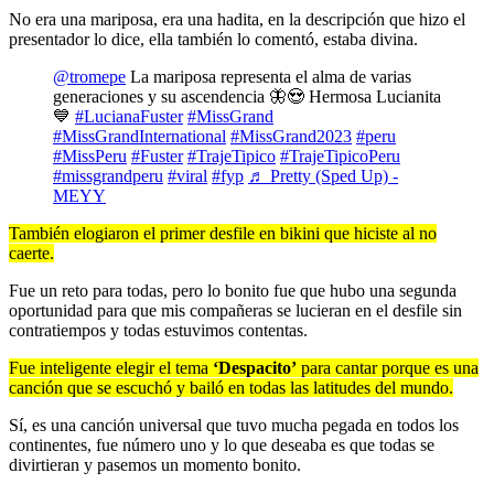
No era una mariposa, era una hadita, en la descripción que hizo el
presentador lo dice, ella también lo comentó, estaba divina.
@tromepe
La mariposa representa el alma de varias
generaciones y su ascendencia 🦋😍 Hermosa Lucianita
💙
#LucianaFuster
#MissGrand
#MissGrandInternational
#MissGrand2023
#peru
#MissPeru
#Fuster
#TrajeTipico
#TrajeTipicoPeru
#missgrandperu
#viral
#fyp
♬ Pretty (Sped Up) -
MEYY
También elogiaron el primer desfile en bikini que hiciste al no
caerte.
Fue un reto para todas, pero lo bonito fue que hubo una segunda
oportunidad para que mis compañeras se lucieran en el desfile sin
contratiempos y todas estuvimos contentas.
Fue inteligente elegir el tema
‘Despacito’
para cantar porque es una
canción que se escuchó y bailó en todas las latitudes del mundo.
Sí, es una canción universal que tuvo mucha pegada en todos los
continentes, fue número uno y lo que deseaba es que todas se
divirtieran y pasemos un momento bonito.