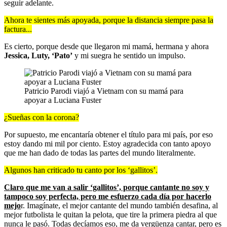
seguir adelante.
Ahora te sientes más apoyada, porque la distancia siempre pasa la
factura...
Es cierto, porque desde que llegaron mi mamá, hermana y ahora
Jessica, Luty, ‘Pato’
y mi suegra he sentido un impulso.
Patricio Parodi viajó a Vietnam con su mamá para
apoyar a Luciana Fuster
¿Sueñas con la corona?
Por supuesto, me encantaría obtener el título para mi país, por eso
estoy dando mi mil por ciento. Estoy agradecida con tanto apoyo
que me han dado de todas las partes del mundo literalmente.
Algunos han criticado tu canto por los ‘gallitos’.
Claro que me van a salir ‘gallitos’, porque cantante no soy y
tampoco soy perfecta, pero me esfuerzo cada día por hacerlo
mejo
r. Imagínate, el mejor cantante del mundo también desafina, al
mejor futbolista le quitan la pelota, que tire la primera piedra al que
nunca le pasó. Todas decíamos eso, me da vergüenza cantar, pero es