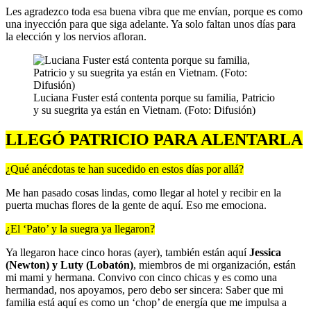
Les agradezco toda esa buena vibra que me envían, porque es como
una inyección para que siga adelante. Ya solo faltan unos días para
la elección y los nervios afloran.
Luciana Fuster está contenta porque su familia, Patricio
y su suegrita ya están en Vietnam. (Foto: Difusión)
LLEGÓ PATRICIO PARA ALENTARLA
¿Qué anécdotas te han sucedido en estos días por allá?
Me han pasado cosas lindas, como llegar al hotel y recibir en la
puerta muchas flores de la gente de aquí. Eso me emociona.
¿El ‘Pato’ y la suegra ya llegaron?
Ya llegaron hace cinco horas (ayer), también están aquí
Jessica
(Newton) y Luty (Lobatón)
, miembros de mi organización, están
mi mami y hermana. Convivo con cinco chicas y es como una
hermandad, nos apoyamos, pero debo ser sincera: Saber que mi
familia está aquí es como un ‘chop’ de energía que me impulsa a