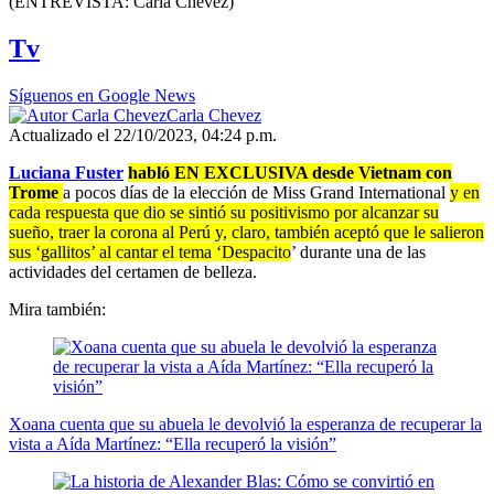
(ENTREVISTA: Carla Chevez)
of
9
Tv
minutes,
20
seconds
Síguenos en Google News
Carla Chevez
Actualizado el 22/10/2023, 04:24 p.m.
Luciana Fuster
habló EN EXCLUSIVA desde Vietnam con
Trome
a pocos días de la elección de Miss Grand International
y en
cada respuesta que dio se sintió su positivismo por alcanzar su
sueño, traer la corona al Perú y, claro, también aceptó que le salieron
sus ‘gallitos’ al cantar el tema ‘Despacito
’ durante una de las
actividades del certamen de belleza.
Mira también:
Xoana cuenta que su abuela le devolvió la esperanza de recuperar la
vista a Aída Martínez: “Ella recuperó la visión”