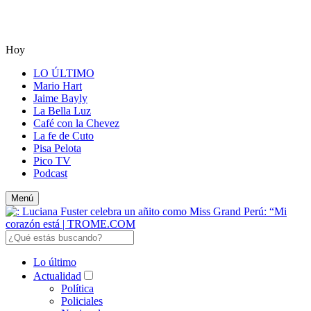
Hoy
LO ÚLTIMO
Mario Hart
Jaime Bayly
La Bella Luz
Café con la Chevez
La fe de Cuto
Pisa Pelota
Pico TV
Podcast
Menú
Lo último
Actualidad
Política
Policiales