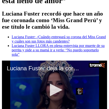
está lleno de amor”
Luciana Fuster recordó que hace un año
fue coronada como ‘Miss Grand Perú’ y
ese título le cambió la vida.
Luciana Fuster: ¿Cuándo entregará su corona del Miss Grand
y cuáles son sus fotos más candentes?
Luciana Fuster LLORA en plena entrevista por muerte de su
perrita y pide a su mamá ir a verla: “No puedo soportarlo
sola”
Luciana Fuster deja la corona