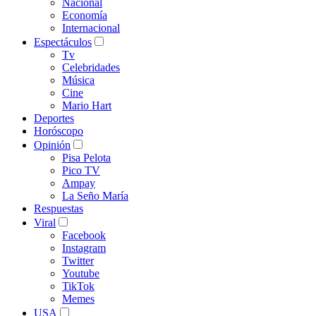
Nacional
Economía
Internacional
Espectáculos
Tv
Celebridades
Música
Cine
Mario Hart
Deportes
Horóscopo
Opinión
Pisa Pelota
Pico TV
Ampay
La Seño María
Respuestas
Viral
Facebook
Instagram
Twitter
Youtube
TikTok
Memes
USA