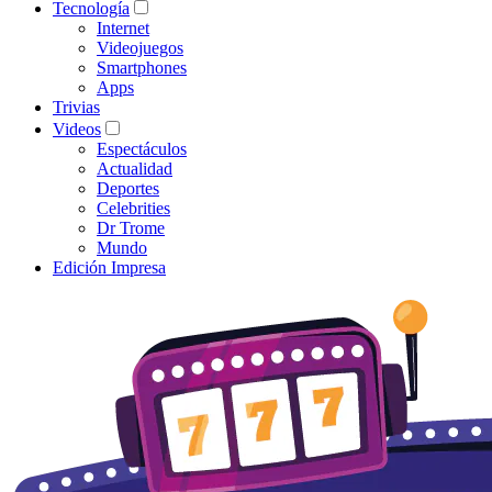
Tecnología
Internet
Videojuegos
Smartphones
Apps
Trivias
Videos
Espectáculos
Actualidad
Deportes
Celebrities
Dr Trome
Mundo
Edición Impresa