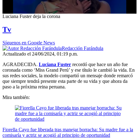
0
Luciana Fuster deja la corona
seconds
of
Tv
2
minutes,
5
Síguenos en Google News
seconds
Redacción Farándula
Actualizado el 24/06/2024, 01:19 p.m.
AGRADECIDA.
Luciana Fuster
recordó que hace un año fue
coronada como ‘Miss Grand Perú’ y ese título le cambió la vida. En
sus redes sociales, la modelo compartió un mensaje donde remarcó
que siempre tendrá presente esta parte de su vida y que ahora da
paso a la próxima reina peruana.
Mira también:
Fiorella Cayo fue liberada tras manejar borracha: Su madre fue a la
comisaría y actriz se acogió al principio de oportunidad