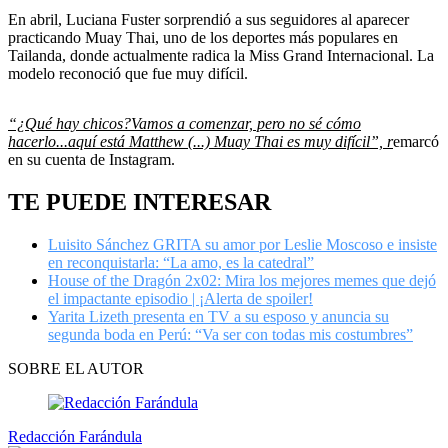
En abril, Luciana Fuster sorprendió a sus seguidores al aparecer
practicando Muay Thai, uno de los deportes más populares en
Tailanda, donde actualmente radica la Miss Grand Internacional. La
modelo reconoció que fue muy difícil.
“¿Qué hay chicos?Vamos a comenzar, pero no sé cómo
hacerlo...aquí está Matthew (...) Muay Thai es muy difícil”, r
emarcó
en su cuenta de Instagram.
TE PUEDE INTERESAR
Luisito Sánchez GRITA su amor por Leslie Moscoso e insiste
en reconquistarla: “La amo, es la catedral”
House of the Dragón 2x02: Mira los mejores memes que dejó
el impactante episodio | ¡Alerta de spoiler!
Yarita Lizeth presenta en TV a su esposo y anuncia su
segunda boda en Perú: “Va ser con todas mis costumbres”
SOBRE EL AUTOR
Redacción Farándula