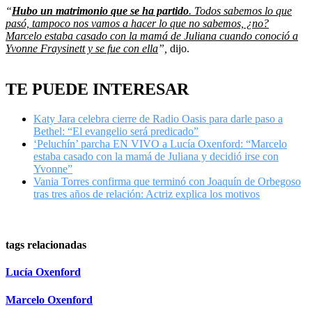
“
Hubo un matrimonio que se ha partido
. Todos sabemos lo que
pasó, tampoco nos vamos a hacer lo que no sabemos, ¿no?
Marcelo estaba casado con la mamá de Juliana cuando conoció a
Yvonne Fraysinett y se fue con ella
”,
dijo.
TE PUEDE INTERESAR
Katy Jara celebra cierre de Radio Oasis para darle paso a
Bethel: “El evangelio será predicado”
‘Peluchín’ parcha EN VIVO a Lucía Oxenford: “Marcelo
estaba casado con la mamá de Juliana y decidió irse con
Yvonne”
Vania Torres confirma que terminó con Joaquín de Orbegoso
tras tres años de relación: Actriz explica los motivos
tags relacionadas
Lucía Oxenford
Marcelo Oxenford