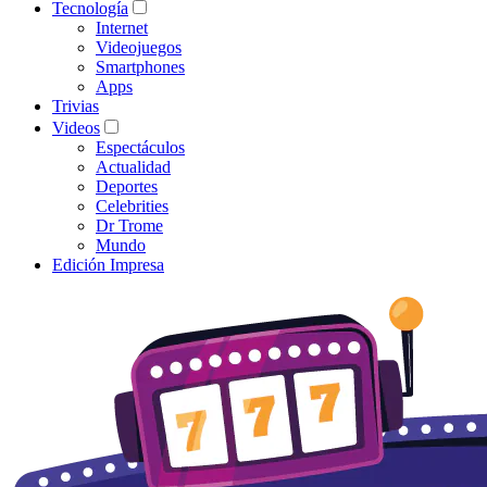
Tecnología
Internet
Videojuegos
Smartphones
Apps
Trivias
Videos
Espectáculos
Actualidad
Deportes
Celebrities
Dr Trome
Mundo
Edición Impresa