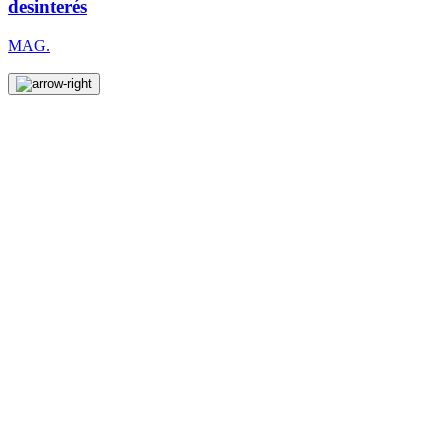
desinterés
MAG.