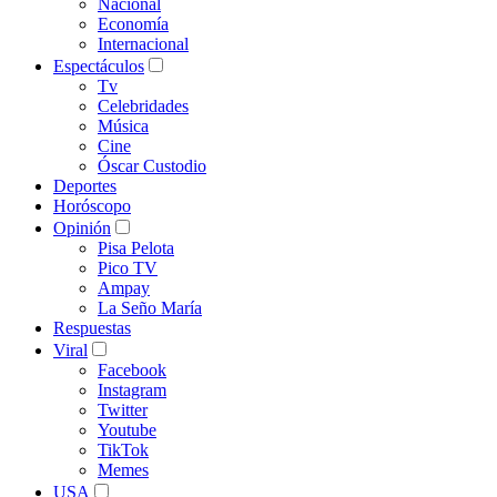
Nacional
Economía
Internacional
Espectáculos
Tv
Celebridades
Música
Cine
Óscar Custodio
Deportes
Horóscopo
Opinión
Pisa Pelota
Pico TV
Ampay
La Seño María
Respuestas
Viral
Facebook
Instagram
Twitter
Youtube
TikTok
Memes
USA