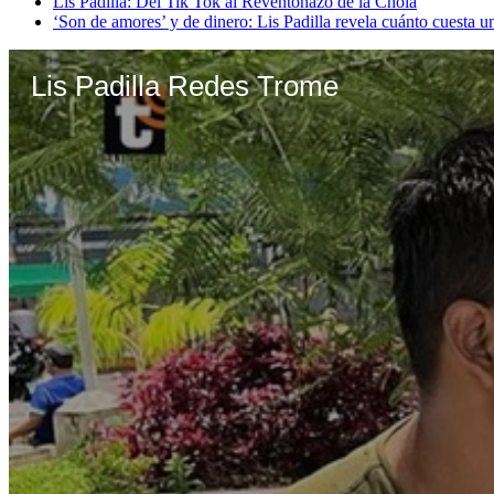
Lis Padilla: Del Tik Tok al Reventonazo de la Chola
‘Son de amores’ y de dinero: Lis Padilla revela cuánto cuesta un
Lis Padilla Redes Trome