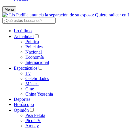
Menú
Lo último
Actualidad
Política
Policiales
Nacional
Economía
Internacional
Espectáculos
Tv
Celebridades
Música
Cine
China Yessenia
Deportes
Horóscopo
Opinión
Pisa Pelota
Pico TV
Ampay