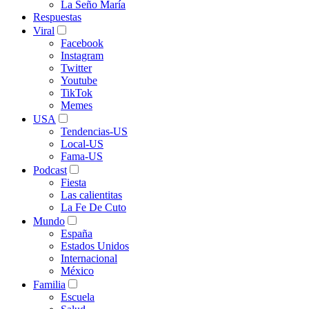
La Seño María
Respuestas
Viral
Facebook
Instagram
Twitter
Youtube
TikTok
Memes
USA
Tendencias-US
Local-US
Fama-US
Podcast
Fiesta
Las calientitas
La Fe De Cuto
Mundo
España
Estados Unidos
Internacional
México
Familia
Escuela