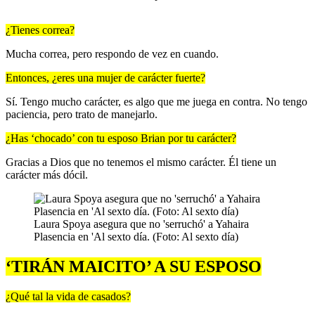
¿Tienes correa?
Mucha correa, pero respondo de vez en cuando.
Entonces, ¿eres una mujer de carácter fuerte?
Sí. Tengo mucho carácter, es algo que me juega en contra. No tengo
paciencia, pero trato de manejarlo.
¿Has ‘chocado’ con tu esposo Brian por tu carácter?
Gracias a Dios que no tenemos el mismo carácter. Él tiene un
carácter más dócil.
Laura Spoya asegura que no 'serruchó' a Yahaira
Plasencia en 'Al sexto día. (Foto: Al sexto día)
‘TIRÁN MAICITO’ A SU ESPOSO
¿Qué tal la vida de casados?