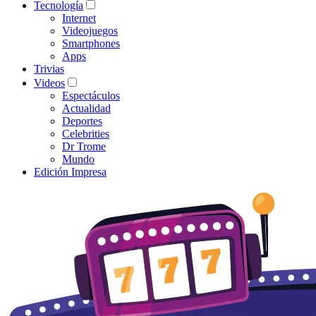
Tecnología
Internet
Videojuegos
Smartphones
Apps
Trivias
Videos
Espectáculos
Actualidad
Deportes
Celebrities
Dr Trome
Mundo
Edición Impresa