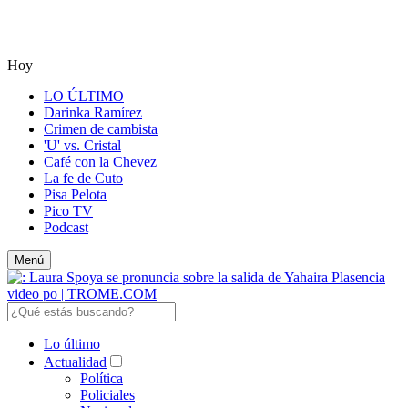
Hoy
LO ÚLTIMO
Darinka Ramírez
Crimen de cambista
'U' vs. Cristal
Café con la Chevez
La fe de Cuto
Pisa Pelota
Pico TV
Podcast
Menú
Lo último
Actualidad
Política
Policiales