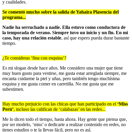
y cualidades.
Se comentó mucho sobre la salida de
Yahaira Plasencia
del
programa...
Nadie ha serruchado a nadie. Ella estuvo como conductora de
la temporada de verano. Siempre tuvo un inicio y un fin. En mi
caso, hay una relación estable
, así que espero pueda durar bastante
tiempo.
¿Te consideras ‘fina con esquina’?
Es mi slogan desde hace años. Me considero una mujer que tiene
muy buen gusto para vestirse, me gusta estar arreglada siempre, me
encanta cuidarme la piel y uñas, pero también tengo muchísima
esquina y me gusta comer en carretilla. No me gusta que me
subestimen.
Hay mucho prejuicio con las chicas que han participado en el
‘Miss
Perú’
, incluso las califican de ‘calabazas’ en las redes...
Me lo dicen todo el tiempo, hasta ahora. Hay gente que piensa que,
por ser modelo, ‘miss’ o dedicarte a realizar contenido en redes, no
tienes estudios o te la llevas fácil, pero no es así.