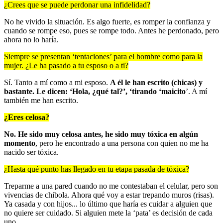
¿Crees que se puede perdonar una infidelidad?
No he vivido la situación. Es algo fuerte, es romper la confianza y
cuando se rompe eso, pues se rompe todo. Antes he perdonado, pero
ahora no lo haría.
Siempre se presentan ‘tentaciones’ para el hombre como para la
mujer. ¿Le ha pasado a tu esposo o a ti?
Sí. Tanto a mí como a mi esposo.
A él le han escrito (chicas) y
bastante. Le dicen: ‘Hola, ¿qué tal?’, ‘tirando ‘maicito
’. A mí
también me han escrito.
¿Eres celosa?
No. He sido muy celosa antes, he sido muy tóxica en algún
momento
, pero he encontrado a una persona con quien no me ha
nacido ser tóxica.
¿Hasta qué punto has llegado en tu etapa pasada de tóxica?
Treparme a una pared cuando no me contestaban el celular, pero son
vivencias de chibola. Ahora qué voy a estar trepando muros (risas).
Ya casada y con hijos... lo último que haría es cuidar a alguien que
no quiere ser cuidado. Si alguien mete la ‘pata’ es decisión de cada
uno.