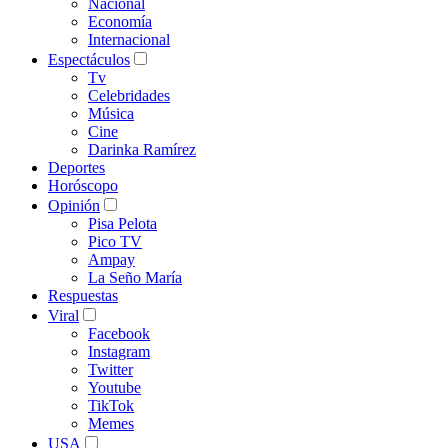
Nacional
Economía
Internacional
Espectáculos
Tv
Celebridades
Música
Cine
Darinka Ramírez
Deportes
Horóscopo
Opinión
Pisa Pelota
Pico TV
Ampay
La Seño María
Respuestas
Viral
Facebook
Instagram
Twitter
Youtube
TikTok
Memes
USA