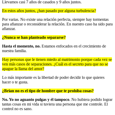
Llevamos casi 7 años de casados y 9 años juntos.
En estos años juntos, ¿han pasado por alguna turbulencia?
Por varias. No existe una relación perfecta, siempre hay tormentas
para afianzar o reconsiderar la relación. En nuestro caso ha sido para
afianzar.
¿Nunca se han planteado separarse?
Hasta el momento, no.
Estamos enfocados en el crecimiento de
nuestra familia.
Hay personas que le tienen miedo al matrimonio porque cada vez se
ven más casos de separaciones. ¿Cuál es el secreto para que no se
apague la llama del amor?
Lo más importante es la libertad de poder decidir lo que quieres
hacer o te gusta.
¿Brian no es el tipo de hombre que te prohíba cosas?
No. Yo no aguanto pulgas y él tampoco
. No hubiera podido lograr
tantas cosas en mi vida si tuviera una persona que me controle. El
control no es sano.