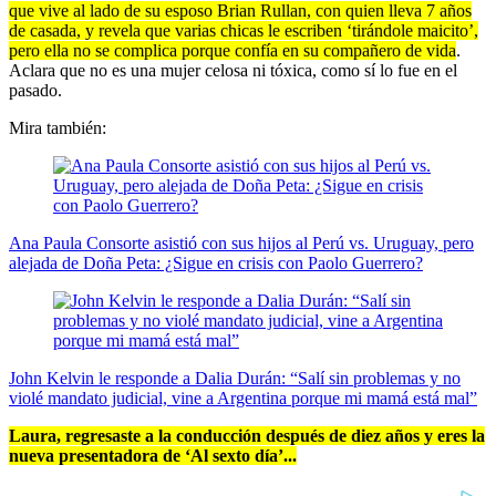
que vive al lado de su esposo Brian Rullan, con quien lleva 7 años
de casada, y revela que varias chicas le escriben ‘tirándole maicito’,
pero ella no se complica porque confía en su compañero de vida
.
Aclara que no es una mujer celosa ni tóxica, como sí lo fue en el
pasado.
Mira también:
Ana Paula Consorte asistió con sus hijos al Perú vs. Uruguay, pero
alejada de Doña Peta: ¿Sigue en crisis con Paolo Guerrero?
John Kelvin le responde a Dalia Durán: “Salí sin problemas y no
violé mandato judicial, vine a Argentina porque mi mamá está mal”
Laura, regresaste a la conducción después de diez años y eres la
nueva presentadora de ‘Al sexto día’...