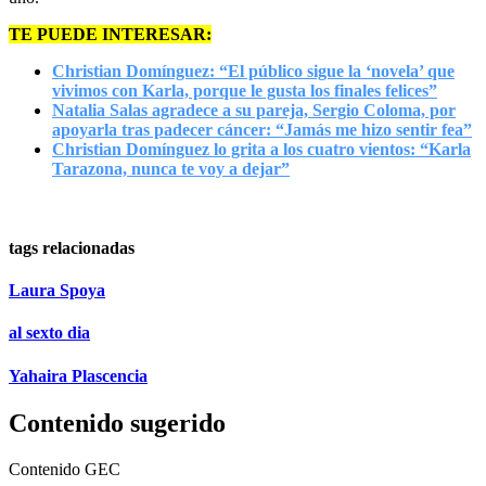
TE PUEDE INTERESAR:
Christian Domínguez: “El público sigue la ‘novela’ que
vivimos con Karla, porque le gusta los finales felices”
Natalia Salas agradece a su pareja, Sergio Coloma, por
apoyarla tras padecer cáncer: “Jamás me hizo sentir fea”
Christian Domínguez lo grita a los cuatro vientos: “Karla
Tarazona, nunca te voy a dejar”
tags relacionadas
Laura Spoya
al sexto dia
Yahaira Plascencia
Contenido sugerido
Contenido
GEC