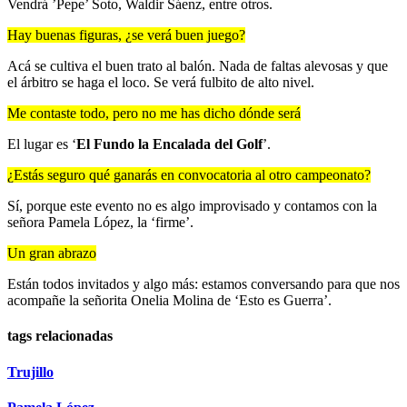
Vendrá ’Pepe’ Soto, Waldir Sáenz, entre otros.
Hay buenas figuras, ¿se verá buen juego?
Acá se cultiva el buen trato al balón. Nada de faltas alevosas y que
el árbitro se haga el loco. Se verá fulbito de alto nivel.
Me contaste todo, pero no me has dicho dónde será
El lugar es ‘
El Fundo la Encalada del Golf
’.
¿Estás seguro qué ganarás en convocatoria al otro campeonato?
Sí, porque este evento no es algo improvisado y contamos con la
señora Pamela López, la ‘firme’.
Un gran abrazo
Están todos invitados y algo más: estamos conversando para que nos
acompañe la señorita Onelia Molina de ‘Esto es Guerra’.
tags relacionadas
Trujillo