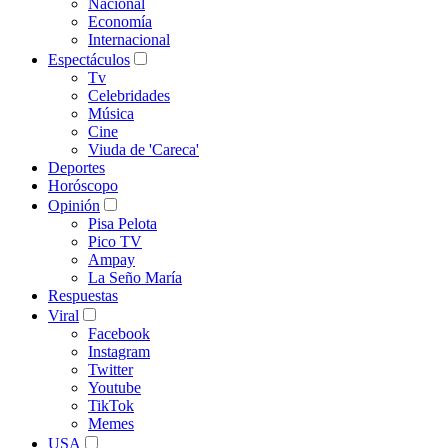
Nacional
Economía
Internacional
Espectáculos
Tv
Celebridades
Música
Cine
Viuda de 'Careca'
Deportes
Horóscopo
Opinión
Pisa Pelota
Pico TV
Ampay
La Seño María
Respuestas
Viral
Facebook
Instagram
Twitter
Youtube
TikTok
Memes
USA