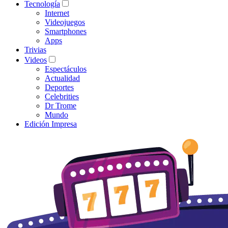
Tecnología
Internet
Videojuegos
Smartphones
Apps
Trivias
Videos
Espectáculos
Actualidad
Deportes
Celebrities
Dr Trome
Mundo
Edición Impresa