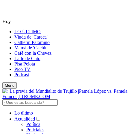
Hoy
LO ÚLTIMO
Viuda de 'Careca'
Catherin Palomino
Mamá de 'Cachín'
Café con la Chevez
La fe de Cuto
Pisa Pelota
Pico TV
Podcast
Menú
Lo último
Actualidad
Política
Policiales