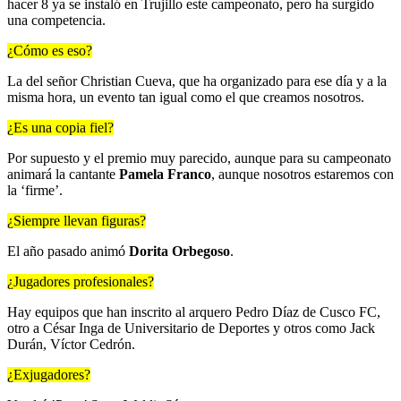
hacer 8 ya se instaló en Trujillo este campeonato, pero ha surgido
una competencia.
¿Cómo es eso?
La del señor Christian Cueva, que ha organizado para ese día y a la
misma hora, un evento tan igual como el que creamos nosotros.
¿Es una copia fiel?
Por supuesto y el premio muy parecido, aunque para su campeonato
animará la cantante
Pamela Franco
, aunque nosotros estaremos con
la ‘firme’.
¿Siempre llevan figuras?
El año pasado animó
Dorita Orbegoso
.
¿Jugadores profesionales?
Hay equipos que han inscrito al arquero Pedro Díaz de Cusco FC,
otro a César Inga de Universitario de Deportes y otros como Jack
Durán, Víctor Cedrón.
¿Exjugadores?