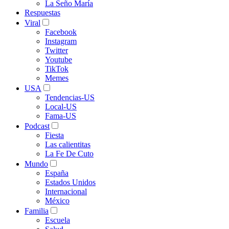
La Seño María
Respuestas
Viral
Facebook
Instagram
Twitter
Youtube
TikTok
Memes
USA
Tendencias-US
Local-US
Fama-US
Podcast
Fiesta
Las calientitas
La Fe De Cuto
Mundo
España
Estados Unidos
Internacional
México
Familia
Escuela