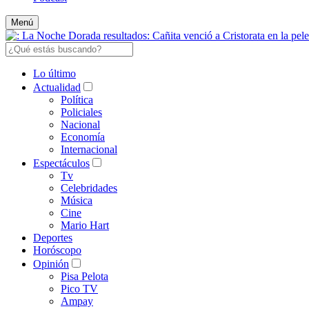
Menú
Lo último
Actualidad
Política
Policiales
Nacional
Economía
Internacional
Espectáculos
Tv
Celebridades
Música
Cine
Mario Hart
Deportes
Horóscopo
Opinión
Pisa Pelota
Pico TV
Ampay