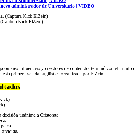
 CM Punk en SummerSlam | VIDEO
 nuevo administrador de Universitario | VIDEO
. (Captura Kick ElZein)
 populares influencers y creadores de contenido, terminó con el triunfo
en esta primera velada pugilística organizada por ElZein.
ltados
ck)
a decisión unánime a Cristorata.
eca.
 pelea.
n dividida.