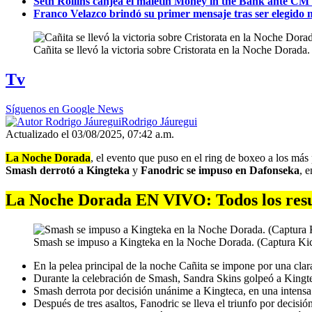
Seth Rollins canjea el maletín Money in the Bank ante
Franco Velazco brindó su primer mensaje tras ser elegido
Cañita se llevó la victoria sobre Cristorata en la Noche Dorada
Tv
Síguenos en Google News
Rodrigo Jáuregui
Actualizado el 03/08/2025, 07:42 a.m.
La Noche Dorada
, el evento que puso en el ring de boxeo a los más
Smash derrotó a Kingteka
y
Fanodric se impuso en Dafonseka
, 
La Noche Dorada EN VIVO: Todos los resu
Smash se impuso a Kingteka en la Noche Dorada. (Captura Ki
En la pelea principal de la noche Cañita se impone por una clar
Durante la celebración de Smash, Sandra Skins golpeó a Kingt
Smash derrota por decisión unánime a Kingteca, en una intensa
Después de tres asaltos, Fanodric se lleva el triunfo por decisió