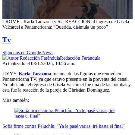
0
TROME - Karla Tarazona y SU REACCIÓN al ingreso de Gisela
seconds
Valcárcel a Panamericana: “Querida, disimula un poco”
of
1
Tv
minute,
3
seconds
Síguenos en Google News
Redacción Farándula
Actualizado el 03/12/2025, 10:56 a.m.
UYYY.
Karla Tarazona
fue una de las figuras que renovó en
Panamericana TV, ya que estuvo presente en la preventa del canal.
No obstante, el regreso de Gisela Valcárcel fue una de las bombas y
esta fue la reacción de la pareja de Christian Domínguez.
Mira también:
Sofía firme contra Peluchín: "Ya le pasé varias, iré hasta el final"