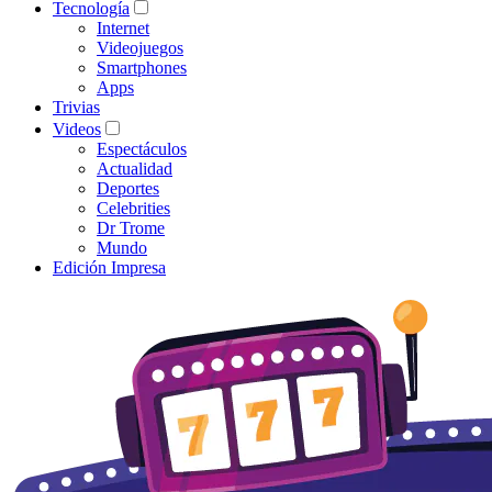
Tecnología
Internet
Videojuegos
Smartphones
Apps
Trivias
Videos
Espectáculos
Actualidad
Deportes
Celebrities
Dr Trome
Mundo
Edición Impresa