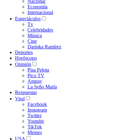
Nacional
Economía
Internacional
Espectáculos
Tv
Celebridades
Música
Cine
Darinka Ramírez
Deportes
Horóscopo
Opinión
Pisa Pelota
Pico TV
Ampay
La Seño María
Respuestas
Viral
Facebook
Instagram
Twitter
Youtube
TikTok
Memes
USA