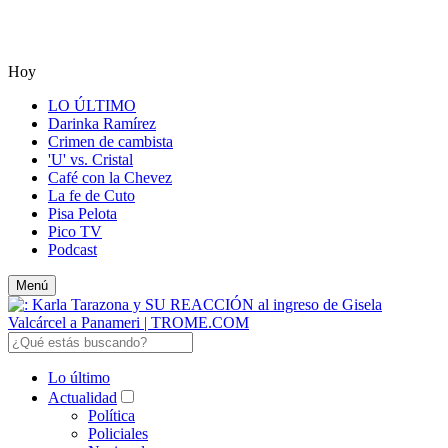
Hoy
LO ÚLTIMO
Darinka Ramírez
Crimen de cambista
'U' vs. Cristal
Café con la Chevez
La fe de Cuto
Pisa Pelota
Pico TV
Podcast
Menú
Lo último
Actualidad
Política
Policiales