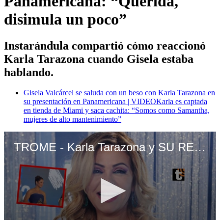
Panamericana: “Querida,
disimula un poco”
Instarándula compartió cómo reaccionó
Karla Tarazona cuando Gisela estaba
hablando.
Gisela Valcárcel se saluda con un beso con Karla Tarazona en
su presentación en Panamericana | VIDEO
Karla es captada
en tienda de Miami y saca cachita: “Somos como Samantha,
mujeres de alto mantenimiento”
TROME - Karla Tarazona y SU REACCIÓN al ingreso de Gisela Valcárcel a Panamericana: “Querida, disimula un poco”