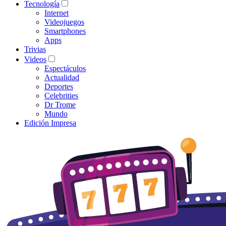
Tecnología
Internet
Videojuegos
Smartphones
Apps
Trivias
Videos
Espectáculos
Actualidad
Deportes
Celebrities
Dr Trome
Mundo
Edición Impresa