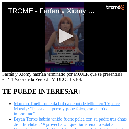
TROME - Farfán y Xiomy habrían terminado por MUJER que se presentaría en ‘El Valor de la Verdad
0
Farfán y Xiomy habrían terminado por MUJER que se presentaría
seconds
en ‘El Valor de la Verdad’. VIDEO: TikTok
of
1
TE PUEDE INTERESAR:
minute,
23
seconds
Marcelo Tinelli no le da bola a debut de Milett en TV, dice
Magaly: “Pasea a su perro y pone fotos, eso es más
importante”
Bryan Torres habría tenido fuerte pelea con su padre tras chats
de infidelidad: ‘Aprovecharon que Samahara no estaba”