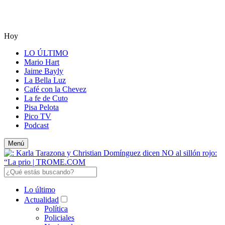
Hoy
LO ÚLTIMO
Mario Hart
Jaime Bayly
La Bella Luz
Café con la Chevez
La fe de Cuto
Pisa Pelota
Pico TV
Podcast
Menú
Lo último
Actualidad
Política
Policiales