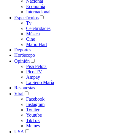
Nacional
Economía
Internacional
Espectáculos
Tv
Celebridades
Música
Cine
Mario Hart
Deportes
Horóscopo
Opinión
Pisa Pelota
Pico TV
Ampay
La Seño María
Respuestas
Viral
Facebook
Instagram
Twitter
Youtube
TikTok
Memes
USA