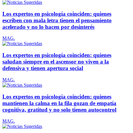
Los expertos en psicología coinciden: quienes
escriben con mala letra tienen el pensamiento
acelerado y no lo hacen por desinterés
MAG.
Los expertos en psicología coinciden: quienes
saludan siempre en el ascensor no viven a la
defensiva y tienen apertura social
MAG.
Los expertos en psicología coinciden: quienes
mantienen la calma en la fila gozan de empatía
cognitiva, gratitud y no solo tienen autocontrol
MAG.