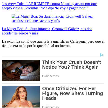
Jossmery Toledo ARREMETE contra Neutro y aclara por qué
aceptó viaje a Colombia: “Me dijo ‘te voy a pagar todo’”
La Mujer Boa: Su dura infancia, Cromwell Gálvez, sus dos
accidentes aéreos y más
La extomba contó que quería ir a una isla en Cartagena, pero que el
tiempo era malo por lo que al final no fueron.