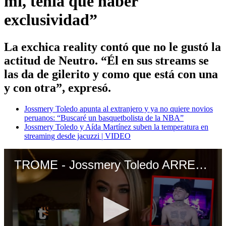
mí, tenía que haber
exclusividad”
La exchica reality contó que no le gustó la
actitud de Neutro. “Él en sus streams se
las da de gilerito y como que está con una
y con otra”, expresó.
Jossmery Toledo apunta al extranjero y ya no quiere novios
peruanos: “Buscaré un basquetbolista de la NBA”
Jossmery Toledo y Aída Martínez suben la temperatura en
streaming desde jacuzzi | VIDEO
TROME - Jossmery Toledo ARREMETE contra Neutro y aclara por qué aceptó viaje a Colombia: “Me dijo ‘te voy a pagar todo’”