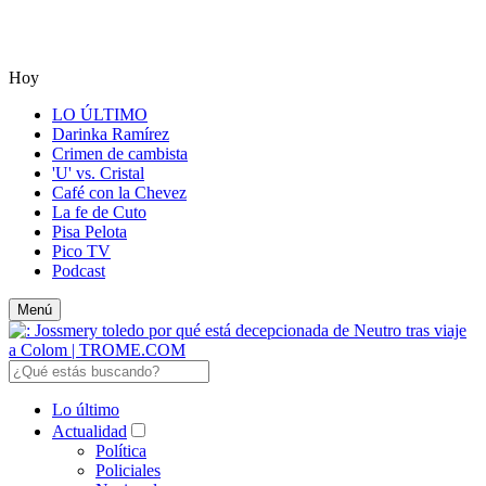
Hoy
LO ÚLTIMO
Darinka Ramírez
Crimen de cambista
'U' vs. Cristal
Café con la Chevez
La fe de Cuto
Pisa Pelota
Pico TV
Podcast
Menú
Lo último
Actualidad
Política
Policiales