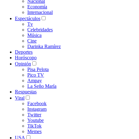
Nacional
Economía
Internacional
Espectáculos
Tv
Celebridades
Música
Cine
Darinka Ramírez
Deportes
Horóscopo
Opinión
Pisa Pelota
Pico TV
Ampay
La Seño María
Respuestas
Viral
Facebook
Instagram
Twitter
Youtube
TikTok
Memes
USA