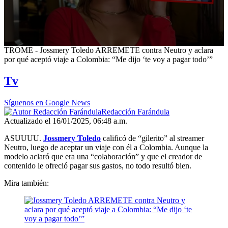
0
TROME - Jossmery Toledo ARREMETE contra Neutro y aclara
seconds
por qué aceptó viaje a Colombia: “Me dijo ‘te voy a pagar todo’”
of
7
Tv
minutes,
59
seconds
Síguenos en Google News
Redacción Farándula
Actualizado el 16/01/2025, 06:48 a.m.
ASUUUU.
Jossmery Toledo
calificó de “gilerito” al streamer
Neutro, luego de aceptar un viaje con él a Colombia. Aunque la
modelo aclaró que era una “colaboración” y que el creador de
contenido le ofreció pagar sus gastos, no todo resultó bien.
Mira también: