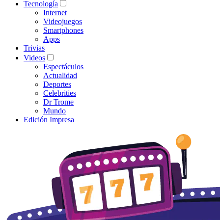
Tecnología
Internet
Videojuegos
Smartphones
Apps
Trivias
Videos
Espectáculos
Actualidad
Deportes
Celebrities
Dr Trome
Mundo
Edición Impresa