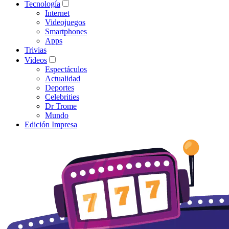
Tecnología
Internet
Videojuegos
Smartphones
Apps
Trivias
Videos
Espectáculos
Actualidad
Deportes
Celebrities
Dr Trome
Mundo
Edición Impresa