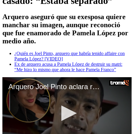
casado: “Estaba separado”
Arquero aseguró que su exesposa quiere
manchar su imagen, aunque reconoció
que fue enamorado de Pamela López por
medio año.
¿Quién es Joel Pinto, arquero que habría tenido affaire con
Pamela López? [VIDEO]
Ex de arquero acusa a Pamela López de destruir su matri:
“Me hizo lo mismo que ahora le hace Pamela Franco”
Arquero Joel Pinto aclara rumores con Pamela López