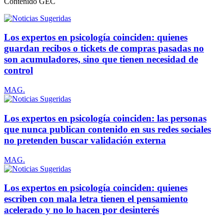
Contenido
GEC
Los expertos en psicología coinciden: quienes
guardan recibos o tickets de compras pasadas no
son acumuladores, sino que tienen necesidad de
control
MAG.
Los expertos en psicología coinciden: las personas
que nunca publican contenido en sus redes sociales
no pretenden buscar validación externa
MAG.
Los expertos en psicología coinciden: quienes
escriben con mala letra tienen el pensamiento
acelerado y no lo hacen por desinterés