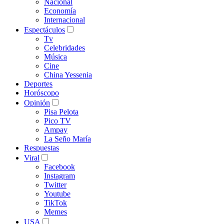
Nacional
Economía
Internacional
Espectáculos
Tv
Celebridades
Música
Cine
China Yessenia
Deportes
Horóscopo
Opinión
Pisa Pelota
Pico TV
Ampay
La Seño María
Respuestas
Viral
Facebook
Instagram
Twitter
Youtube
TikTok
Memes
USA