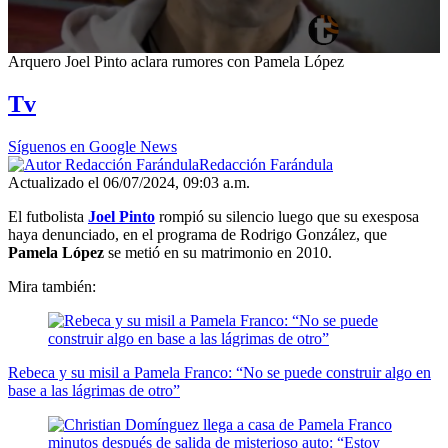
0
Arquero Joel Pinto aclara rumores con Pamela López
seconds
of
Tv
2
minutes,
32
Síguenos en Google News
seconds
Redacción Farándula
Actualizado el 06/07/2024, 09:03 a.m.
El futbolista
Joel Pinto
rompió su silencio luego que su exesposa
haya denunciado, en el programa de Rodrigo González, que
Pamela López
se metió en su matrimonio en 2010.
Mira también:
Rebeca y su misil a Pamela Franco: “No se puede construir algo en
base a las lágrimas de otro”