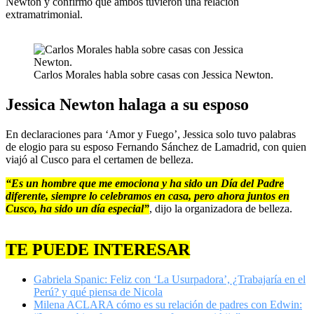
Newton y confirmó que ambos tuvieron una relación
extramatrimonial.
Carlos Morales habla sobre casas con Jessica Newton.
Jessica Newton halaga a su esposo
En declaraciones para ‘Amor y Fuego’, Jessica solo tuvo palabras
de elogio para su esposo Fernando Sánchez de Lamadrid, con quien
viajó al Cusco para el certamen de belleza.
“Es un hombre que me emociona y ha sido un Día del Padre
diferente, siempre lo celebramos en casa, pero ahora juntos en
Cusco, ha sido un día especial”
, dijo la organizadora de belleza.
TE PUEDE INTERESAR
Gabriela Spanic: Feliz con ‘La Usurpadora’, ¿Trabajaría en el
Perú? y qué piensa de Nicola
Milena ACLARA cómo es su relación de padres con Edwin: