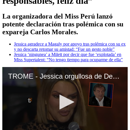
responsables, feliz día”
La organizadora del Miss Perú lanzó
potente declaración tras polémica con su
expareja Carlos Morales.
Jessica agradece a Magaly por apoyo tras polémica con su ex
y no descarta retomar su amistad: “Fue un gesto noble”
Jessica ‘ningunea’ a Milett por decir que fue ‘explotada’ en
Miss Supertalent: “No tengo tiempo para ocuparme de ella”
TROME - Jessica orgullosa de Deyvis y ¿manda ‘chiquita’ a Carlos Morales?: “A los padres responsables, feliz día”