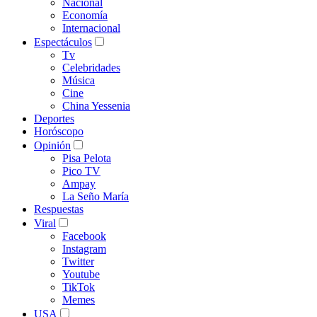
Nacional
Economía
Internacional
Espectáculos
Tv
Celebridades
Música
Cine
China Yessenia
Deportes
Horóscopo
Opinión
Pisa Pelota
Pico TV
Ampay
La Seño María
Respuestas
Viral
Facebook
Instagram
Twitter
Youtube
TikTok
Memes
USA