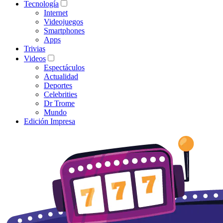
Tecnología
Internet
Videojuegos
Smartphones
Apps
Trivias
Videos
Espectáculos
Actualidad
Deportes
Celebrities
Dr Trome
Mundo
Edición Impresa