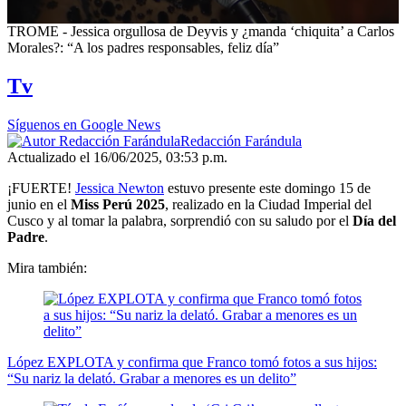
0
TROME - Jessica orgullosa de Deyvis y ¿manda ‘chiquita’ a Carlos
seconds
Morales?: “A los padres responsables, feliz día”
of
3
Tv
minutes,
20
seconds
Síguenos en Google News
Redacción Farándula
Actualizado el 16/06/2025, 03:53 p.m.
¡FUERTE!
Jessica Newton
estuvo presente este domingo 15 de
junio en el
Miss Perú 2025
, realizado en la Ciudad Imperial del
Cusco y al tomar la palabra, sorprendió con su saludo por el
Día del
Padre
.
Mira también:
López EXPLOTA y confirma que Franco tomó fotos a sus hijos:
“Su nariz la delató. Grabar a menores es un delito”