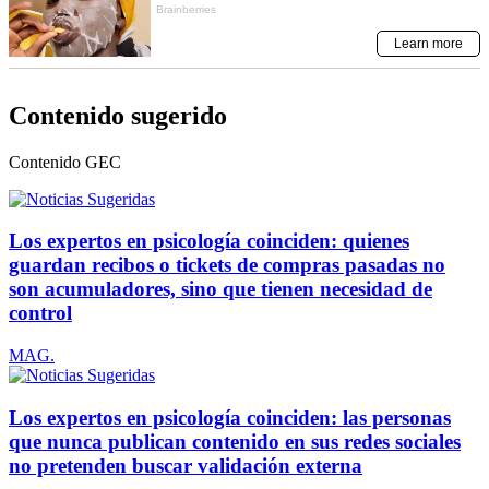
Contenido sugerido
Contenido
GEC
Los expertos en psicología coinciden: quienes
guardan recibos o tickets de compras pasadas no
son acumuladores, sino que tienen necesidad de
control
MAG.
Los expertos en psicología coinciden: las personas
que nunca publican contenido en sus redes sociales
no pretenden buscar validación externa