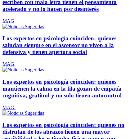
escriben con mala letra tienen el pensamiento
acelerado y no lo hacen por desinterés
MAG.
Los expertos en psicología coinciden: quienes
saludan siempre en el ascensor no viven a la
defensiva y tienen apertura social
MAG.
Los expertos en psicología coinciden: quienes
mantienen la calma en la fila gozan de empatía
cognitiva, gratitud y no solo tienen autocontrol
MAG.
Los expertos en psicología coinciden: quienes no
disfrutan de los abrazos tienen una mayor
sensibilidad a los estímulos físicos y no es por