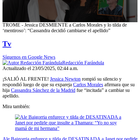
0
TROME - Jessica DESMIENTE a Carlos Morales y lo tilda de
seconds
‘mentiroso’: “Cassandra decidió cambiarse el apellido”
of
5
Tv
minutes,
54
seconds
Síguenos en Google News
Redacción Farándula
Actualizado el 23/05/2025, 02:44 a.m.
¡SALIÓ AL FRENTE!
Jessica Newton
rompió su silencio y
respondió luego de que su expareja
Carlos Morales
afirmara que su
hija
Cassandra Sánchez de la Madrid
fue “incitada” a cambiar su
apellido.
Mira también:
Ale Baigorria enfurece y tilda de DESATINADA a Janet por pedirle