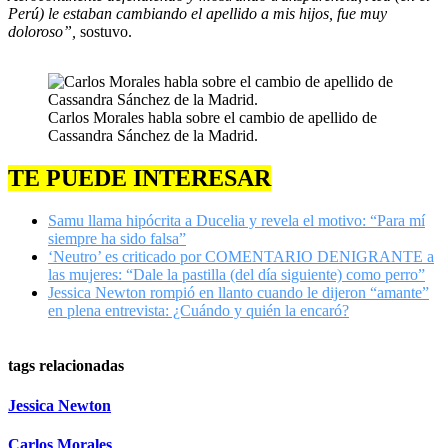
Perú) le estaban cambiando el apellido a mis hijos, fue muy
doloroso”,
sostuvo.
Carlos Morales habla sobre el cambio de apellido de
Cassandra Sánchez de la Madrid.
TE PUEDE INTERESAR
Samu llama hipócrita a Ducelia y revela el motivo: “Para mí
siempre ha sido falsa”
‘Neutro’ es criticado por COMENTARIO DENIGRANTE a
las mujeres: “Dale la pastilla (del día siguiente) como perro”
Jessica Newton rompió en llanto cuando le dijeron “amante”
en plena entrevista: ¿Cuándo y quién la encaró?
tags relacionadas
Jessica Newton
Carlos Morales