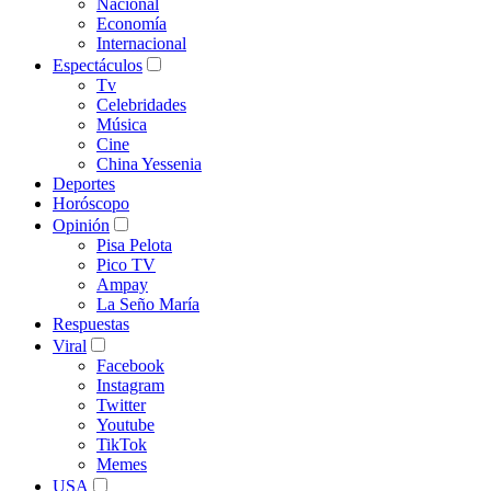
Nacional
Economía
Internacional
Espectáculos
Tv
Celebridades
Música
Cine
China Yessenia
Deportes
Horóscopo
Opinión
Pisa Pelota
Pico TV
Ampay
La Seño María
Respuestas
Viral
Facebook
Instagram
Twitter
Youtube
TikTok
Memes
USA