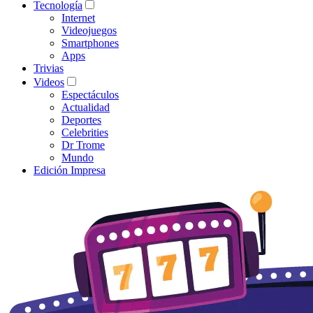
Tecnología
Internet
Videojuegos
Smartphones
Apps
Trivias
Videos
Espectáculos
Actualidad
Deportes
Celebrities
Dr Trome
Mundo
Edición Impresa