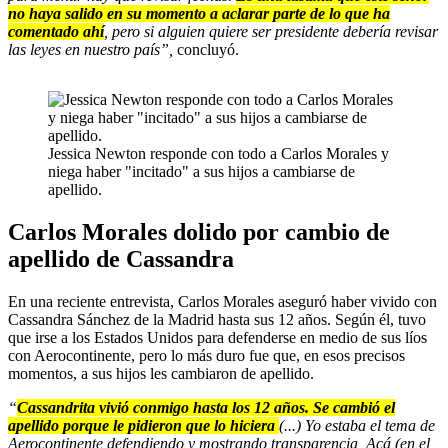
no haya salido en su momento a aclarar parte de lo que ha
comentado ahí
, pero si alguien quiere ser presidente debería revisar
las leyes en nuestro país”,
concluyó.
Jessica Newton responde con todo a Carlos Morales y
niega haber "incitado" a sus hijos a cambiarse de
apellido.
Carlos Morales dolido por cambio de
apellido de Cassandra
En una reciente entrevista, Carlos Morales aseguró haber vivido con
Cassandra Sánchez de la Madrid hasta sus 12 años. Según él, tuvo
que irse a los Estados Unidos para defenderse en medio de sus líos
con Aerocontinente, pero lo más duro fue que, en esos precisos
momentos, a sus hijos les cambiaron de apellido.
“
Cassandrita vivió conmigo hasta los 12 años. Se cambió el
apellido porque le pidieron que lo hiciera
(...) Yo estaba el tema de
Aerocontinente defendiendo y mostrando transparencia, Acá (en el