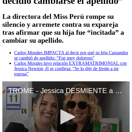
decidió cambiarse el apellido”
La directora del Miss Perú rompe su
silencio y arremete contra su expareja
tras afirmar que su hija fue “incitada” a
cambiar su apellido.
Carlos Morales IMPACTA al decir por qué su hija Cassandra
se cambió de apellido: “Fue muy doloroso”
Carlos Morales tuvo relación EXTRAMATRIMONIAL con
Jessica Newton, él se confiesa: “Se lo dije de frente a mi
esposa”
TROME - Jessica DESMIENTE a Carlos Morales y lo tilda de ‘mentiroso’: “Cassandra decidió cambiarse el apellido”