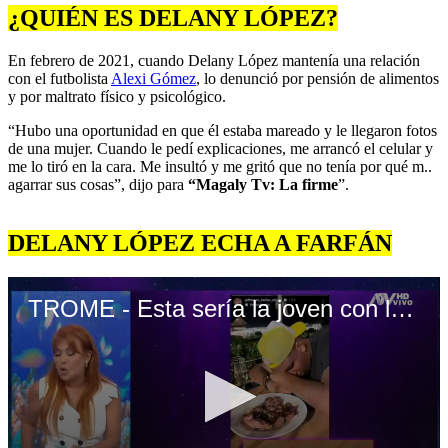
¿QUIÉN ES DELANY LÓPEZ?
En febrero de 2021, cuando Delany López mantenía una relación
con el futbolista
Alexi Gómez
, lo denunció por pensión de alimentos
y por maltrato físico y psicológico.
“Hubo una oportunidad en que él estaba mareado y le llegaron fotos
de una mujer. Cuando le pedí explicaciones, me arrancó el celular y
me lo tiró en la cara. Me insultó y me gritó que no tenía por qué m..
agarrar sus cosas”, dijo para
“Magaly Tv: La firme
”.
DELANY LÓPEZ ECHA A FARFÁN
TROME - Esta sería la joven con la que Farfán celebró el último San Valentín: Las pistas los delatan