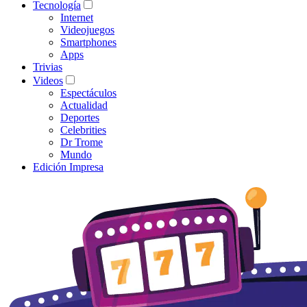
Tecnología
Internet
Videojuegos
Smartphones
Apps
Trivias
Videos
Espectáculos
Actualidad
Deportes
Celebrities
Dr Trome
Mundo
Edición Impresa