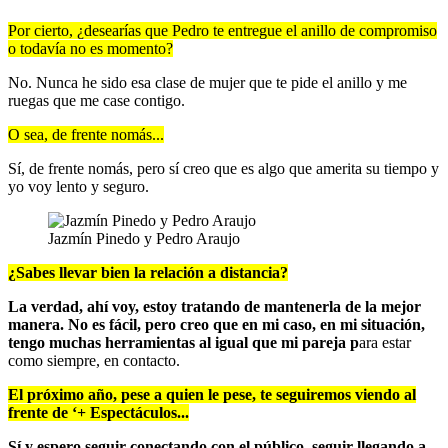
Por cierto, ¿desearías que Pedro te entregue el anillo de compromiso
o todavía no es momento?
No. Nunca he sido esa clase de mujer que te pide el anillo y me
ruegas que me case contigo.
O sea, de frente nomás...
Sí, de frente nomás, pero sí creo que es algo que amerita su tiempo y
yo voy lento y seguro.
Jazmín Pinedo y Pedro Araujo
¿Sabes llevar bien la relación a distancia?
La verdad, ahí voy, estoy tratando de mantenerla de la mejor
manera. No es fácil, pero creo que en mi caso, en mi situación,
tengo muchas herramientas al igual que mi pareja p
ara estar
como siempre, en contacto.
El próximo año, pese a quien le pese, te seguiremos viendo al
frente de ‘+ Espectáculos...
Sí y espero seguir conectando con el público, seguir llegando a