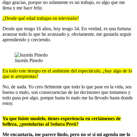
digo gracias, porque no solamente es un trabajo, es algo que me
llena y me hace feliz.
¿Desde qué edad trabajas en televisión?
Desde que tengo 16 años, hoy tengo 34. En verdad, es una fortuna
avanzar todo lo que he avanzado y, obviamente, me gustaría seguir
aprendiendo y creciendo.
Jazmín Pinedo
En todo este tiempo en el ambiente del espectáculo, ¿hay algo de lo
que te arrepientas?
No, de nada. Yo creo fielmente que todo lo que pase en la vida, sea
bueno o malo, son consecuencias de las decisiones que tomamos y
todo pasa por algo, porque hasta lo malo me ha llevado hasta donde
estoy.
Ya que fuiste modelo, tienes experiencia en certámenes de
belleza, ¿postularías al Señora Perú?
Me encantaría, me parece lindo, pero no sé si mi agenda me lo