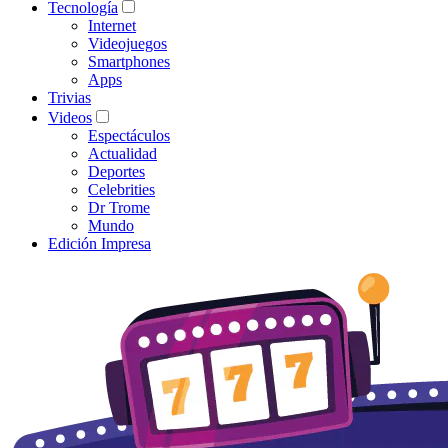
Tecnología
Internet
Videojuegos
Smartphones
Apps
Trivias
Videos
Espectáculos
Actualidad
Deportes
Celebrities
Dr Trome
Mundo
Edición Impresa