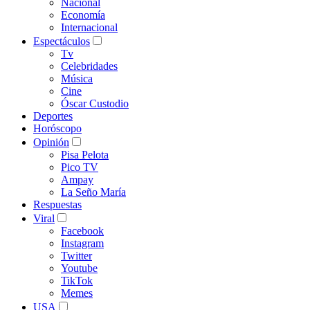
Nacional
Economía
Internacional
Espectáculos
Tv
Celebridades
Música
Cine
Óscar Custodio
Deportes
Horóscopo
Opinión
Pisa Pelota
Pico TV
Ampay
La Seño María
Respuestas
Viral
Facebook
Instagram
Twitter
Youtube
TikTok
Memes
USA