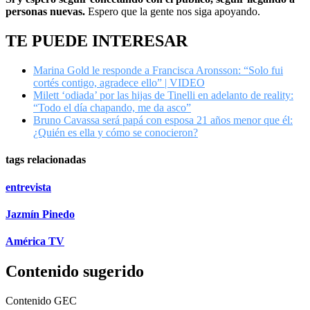
personas nuevas.
Espero que la gente nos siga apoyando.
TE PUEDE INTERESAR
Marina Gold le responde a Francisca Aronsson: “Solo fui
cortés contigo, agradece ello” | VIDEO
Milett ‘odiada’ por las hijas de Tinelli en adelanto de reality:
“Todo el día chapando, me da asco”
Bruno Cavassa será papá con esposa 21 años menor que él:
¿Quién es ella y cómo se conocieron?
tags relacionadas
entrevista
Jazmín Pinedo
América TV
Contenido sugerido
Contenido
GEC