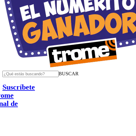
BUSCAR
Suscríbete
e
 de