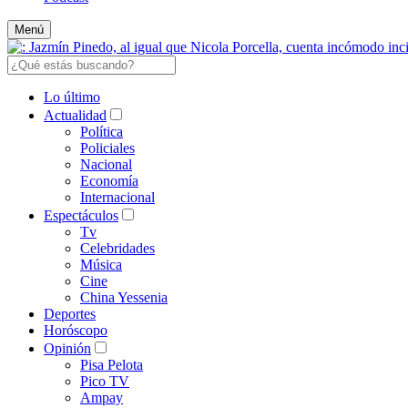
Menú
Lo último
Actualidad
Política
Policiales
Nacional
Economía
Internacional
Espectáculos
Tv
Celebridades
Música
Cine
China Yessenia
Deportes
Horóscopo
Opinión
Pisa Pelota
Pico TV
Ampay