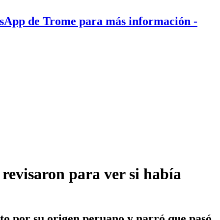
tsApp de Trome para más información
-
revisaron para ver si había
rto por su origen peruano y narró que pasó