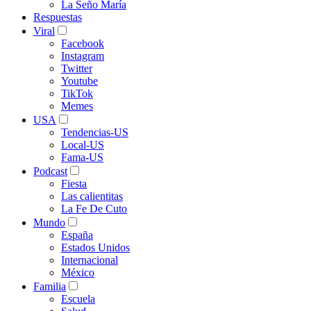
La Seño María
Respuestas
Viral
Facebook
Instagram
Twitter
Youtube
TikTok
Memes
USA
Tendencias-US
Local-US
Fama-US
Podcast
Fiesta
Las calientitas
La Fe De Cuto
Mundo
España
Estados Unidos
Internacional
México
Familia
Escuela