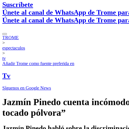
Suscríbete
Únete al canal de WhatsApp de Trome par
Únete al canal de WhatsApp de Trome par
TROME
>
espectaculos
>
tv
Añadir
Trome
como fuente preferida en
Tv
Síguenos en Google News
Jazmín Pinedo cuenta incómodo i
tocado pólvora”
Jazmín Pinedo habló sobre la discriminació