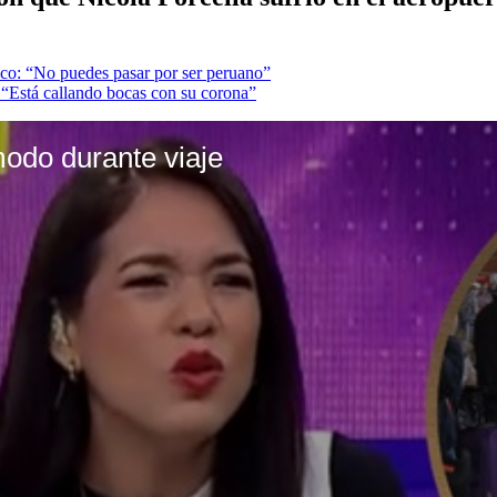
ico: “No puedes pasar por ser peruano”
: “Está callando bocas con su corona”
odo durante viaje