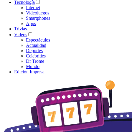
Tecnología
Internet
Videojuegos
Smartphones
Apps
Trivias
Videos
Espectáculos
Actualidad
Deportes
Celebrities
Dr Trome
Mundo
Edición Impresa