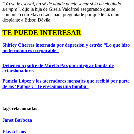
“Yo ya le escribí, no sé de dónde puede sacar si la he elogiado
siempre”,
dijo la hija de Gisela Valcárcel asegurando que se
comunicó con Flavia Laos para preguntarle por qué le hizo un
desplante a Edson Dávila.
TE PUEDE INTERESAR
Shirley Cherres internada por depresión y estrés: “Lo que hizo
mi hermana es irreparable”
Detienen a padre de Mirella Paz por integrar banda de
extorsionadores
Pamela López y los aterradores mensajes que recibió por parte
de los ‘Pulpos’: “Te enviamos una bomba”
tags relacionadas
Janet Barboza
Flavia Laos