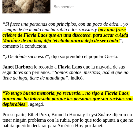
“Si fuese una personas con principios, con un poco de ética... yo
siempre le he tenido mucha rabia a los racistas y
hay una frase
célebre de Flavia Laos que en una discoteca, para sacar a Aída
Martínez de un box, dijo ‘el cholo nunca deja de ser cholo’
”,
comentó la conductora.
“¿De dónde saca eso?
”, dijo sorprendido el popular Giselo.
Janet Barboza
le recordó a
Flavia Laos
que la mayoría de sus
seguidores son peruanos.
“Somos cholos, mestizos, acá el que no
tiene de inga, tiene de mandinga”
, indicó.
“Yo tengo buena memoria, yo recuerdo... no sigo a Flavia Laos,
nunca me ha interesado porque las personas que son racistas son
deplorables”
, agregó.
Por su parte, Ethel Pozo, Brunella Horna y Leysi Suárez dijeron no
tener ningún problema con la rubia, por lo que todo apunta a que no
habría querido declarar para América Hoy por Janet.