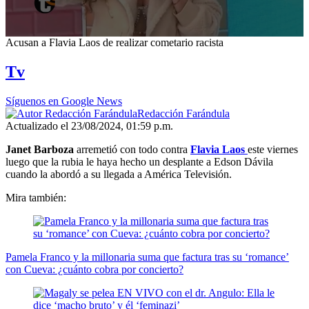
0
Acusan a Flavia Laos de realizar cometario racista
seconds
of
Tv
2
minutes,
59
Síguenos en Google News
seconds
Redacción Farándula
Actualizado el 23/08/2024, 01:59 p.m.
Janet Barboza
arremetió con todo contra
Flavia Laos
este viernes
luego que la rubia le haya hecho un desplante a Edson Dávila
cuando la abordó a su llegada a América Televisión.
Mira también:
Pamela Franco y la millonaria suma que factura tras su ‘romance’
con Cueva: ¿cuánto cobra por concierto?