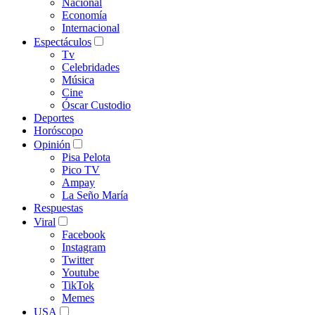
Nacional
Economía
Internacional
Espectáculos
Tv
Celebridades
Música
Cine
Óscar Custodio
Deportes
Horóscopo
Opinión
Pisa Pelota
Pico TV
Ampay
La Seño María
Respuestas
Viral
Facebook
Instagram
Twitter
Youtube
TikTok
Memes
USA