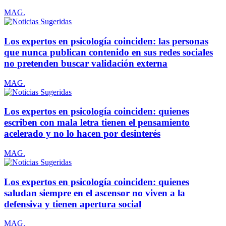
MAG.
Los expertos en psicología coinciden: las personas
que nunca publican contenido en sus redes sociales
no pretenden buscar validación externa
MAG.
Los expertos en psicología coinciden: quienes
escriben con mala letra tienen el pensamiento
acelerado y no lo hacen por desinterés
MAG.
Los expertos en psicología coinciden: quienes
saludan siempre en el ascensor no viven a la
defensiva y tienen apertura social
MAG.