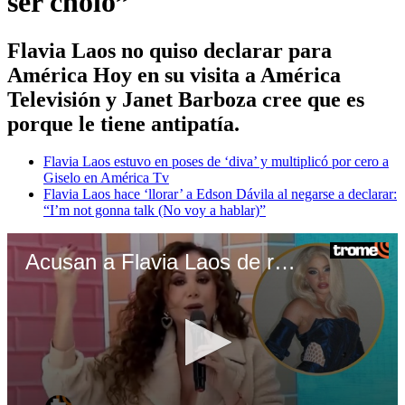
ser cholo”
Flavia Laos no quiso declarar para
América Hoy en su visita a América
Televisión y Janet Barboza cree que es
porque le tiene antipatía.
Flavia Laos estuvo en poses de ‘diva’ y multiplicó por cero a
Giselo en América Tv
Flavia Laos hace ‘llorar’ a Edson Dávila al negarse a declarar:
“I’m not gonna talk (No voy a hablar)”
Acusan a Flavia Laos de realizar cometario racista