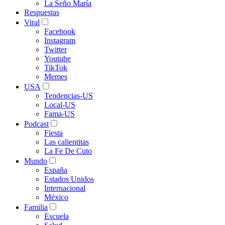
La Seño María
Respuestas
Viral
Facebook
Instagram
Twitter
Youtube
TikTok
Memes
USA
Tendencias-US
Local-US
Fama-US
Podcast
Fiesta
Las calientitas
La Fe De Cuto
Mundo
España
Estados Unidos
Internacional
México
Familia
Escuela