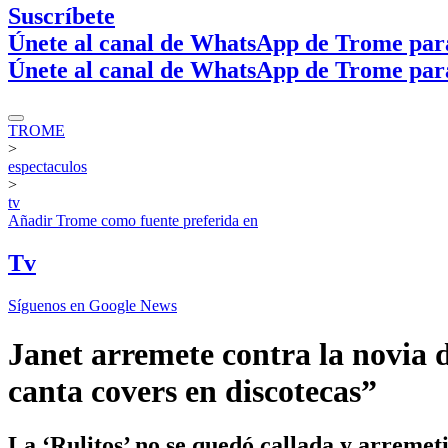
Suscríbete
Únete al canal de WhatsApp de Trome par
Únete al canal de WhatsApp de Trome par
TROME
>
espectaculos
>
tv
Añadir
Trome
como fuente preferida en
Tv
Síguenos en Google News
Janet arremete contra la novia 
canta covers en discotecas”
La ‘Rulitos’ no se quedó callada y arremet