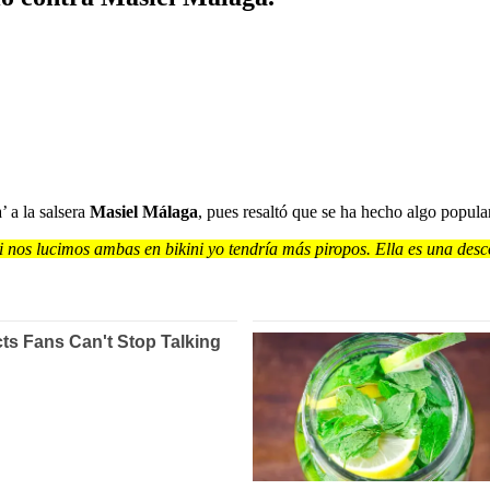
 a la salsera
Masiel Málaga
, pues resaltó que se ha hecho algo popula
i nos lucimos ambas en bikini yo tendría más piropos. Ella es una des