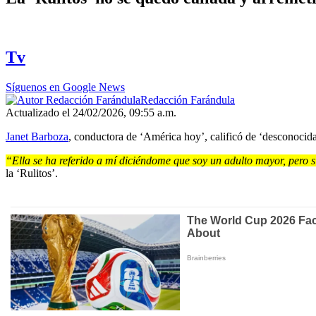
Tv
Síguenos en Google News
Redacción Farándula
Actualizado el 24/02/2026, 09:55 a.m.
Janet Barboza
, conductora de ‘América hoy’, calificó de ‘desconocida’
“Ella se ha referido a mí diciéndome que soy un adulto mayor, pero s
la ‘Rulitos’.