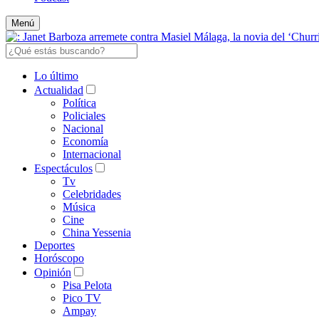
Menú
Lo último
Actualidad
Política
Policiales
Nacional
Economía
Internacional
Espectáculos
Tv
Celebridades
Música
Cine
China Yessenia
Deportes
Horóscopo
Opinión
Pisa Pelota
Pico TV
Ampay