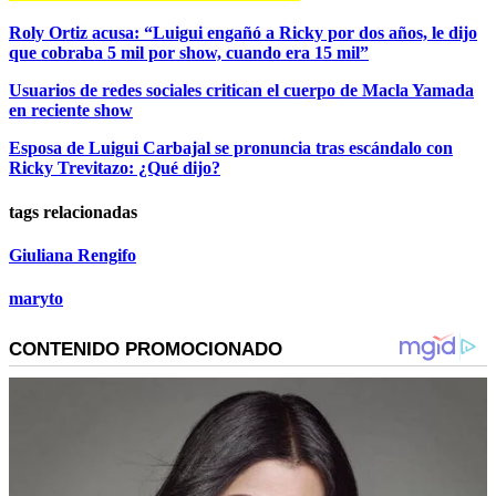
Roly Ortiz acusa: “Luigui engañó a Ricky por dos años, le dijo
que cobraba 5 mil por show, cuando era 15 mil”
Usuarios de redes sociales critican el cuerpo de Macla Yamada
en reciente show
Esposa de Luigui Carbajal se pronuncia tras escándalo con
Ricky Trevitazo: ¿Qué dijo?
tags relacionadas
Giuliana Rengifo
maryto