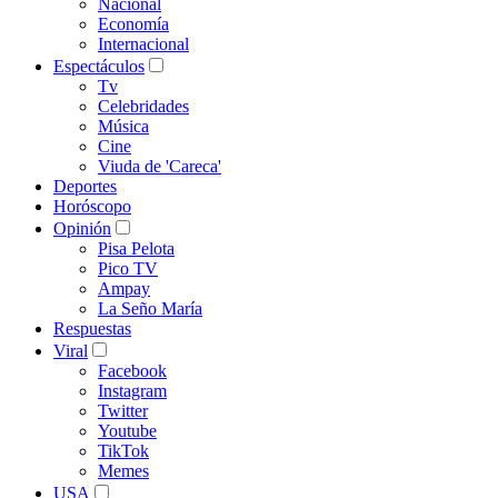
Nacional
Economía
Internacional
Espectáculos
Tv
Celebridades
Música
Cine
Viuda de 'Careca'
Deportes
Horóscopo
Opinión
Pisa Pelota
Pico TV
Ampay
La Seño María
Respuestas
Viral
Facebook
Instagram
Twitter
Youtube
TikTok
Memes
USA