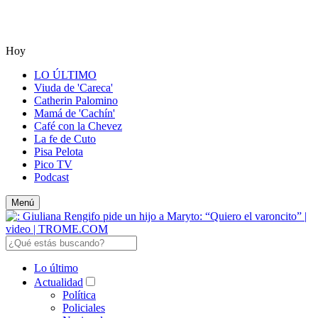
Hoy
LO ÚLTIMO
Viuda de 'Careca'
Catherin Palomino
Mamá de 'Cachín'
Café con la Chevez
La fe de Cuto
Pisa Pelota
Pico TV
Podcast
Menú
Lo último
Actualidad
Política
Policiales