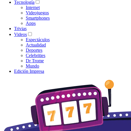
Tecnología
Internet
Videojuegos
Smartphones
Apps
Trivias
Videos
Espectáculos
Actualidad
Deportes
Celebrities
Dr Trome
Mundo
Edición Impresa