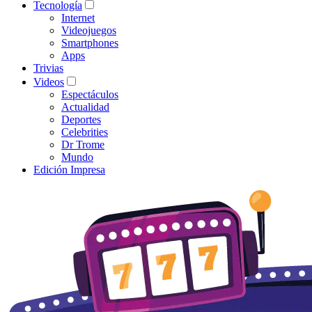
Tecnología
Internet
Videojuegos
Smartphones
Apps
Trivias
Videos
Espectáculos
Actualidad
Deportes
Celebrities
Dr Trome
Mundo
Edición Impresa