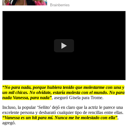
“No para nada, porque hubiera tenido que molestarme con una y
un mil chicas. No olvídate, estaría molesta con el mundo. No para
nada Vanessa, para nada”
, aseguró Gisela para Trome.
Incluso, la popular ‘Señito’ dejó en claro que la actriz le parece una
excelente persona y desbarató cualquier tipo de rencillas entre ellas.
“Vanessa es un hit para mí. Nunca me he molestado con ella”
,
agregó.