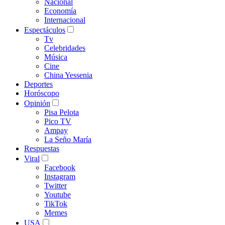
Nacional
Economía
Internacional
Espectáculos
Tv
Celebridades
Música
Cine
China Yessenia
Deportes
Horóscopo
Opinión
Pisa Pelota
Pico TV
Ampay
La Seño María
Respuestas
Viral
Facebook
Instagram
Twitter
Youtube
TikTok
Memes
USA