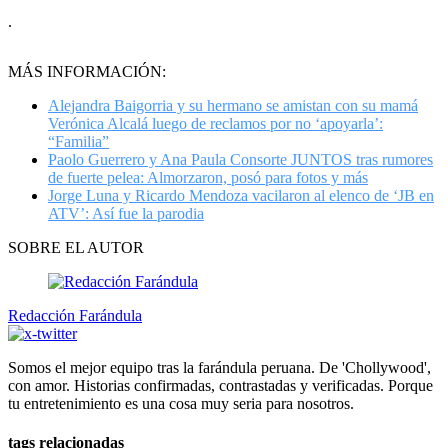
.
MÁS INFORMACIÓN:
Alejandra Baigorria y su hermano se amistan con su mamá
Verónica Alcalá luego de reclamos por no ‘apoyarla’:
“Familia”
Paolo Guerrero y Ana Paula Consorte JUNTOS tras rumores
de fuerte pelea: Almorzaron, posó para fotos y más
Jorge Luna y Ricardo Mendoza vacilaron al elenco de ‘JB en
ATV’: Así fue la parodia
SOBRE EL AUTOR
Redacción Farándula
Somos el mejor equipo tras la farándula peruana. De 'Chollywood',
con amor. Historias confirmadas, contrastadas y verificadas. Porque
tu entretenimiento es una cosa muy seria para nosotros.
tags relacionadas