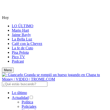
Hoy
LO ÚLTIMO
Mario Hart
Jaime Bayly
La Bella Luz
Café con la Chevez
La fe de Cuto
Pisa Pelota
Pico TV
Podcast
Menú
Lo último
Actualidad
Política
Policiales