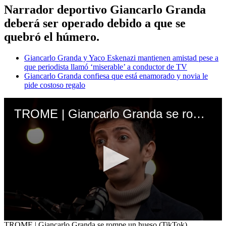
Narrador deportivo Giancarlo Granda
deberá ser operado debido a que se
quebró el húmero.
Giancarlo Granda y Yaco Eskenazi mantienen amistad pese a
que periodista llamó ‘miserable’ a conductor de TV
Giancarlo Granda confiesa que está enamorado y novia le
pide costoso regalo
TROME | Giancarlo Granda se rompe un hueso (TikTok)
0
TROME | Giancarlo Granda se rompe un hueso (TikTok)