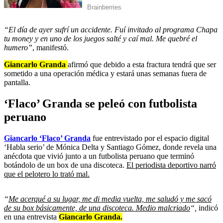
“El día de ayer sufrí un accidente. Fuí invitado al programa Chapa
tu money y en uno de los juegos salté y caí mal. Me quebré el
humero”
, manifestó.
Giancarlo Granda
afirmó que debido a esta fractura tendrá que ser
sometido a una operación médica y estará unas semanas fuera de
pantalla.
‘Flaco’ Granda se peleó con futbolista
peruano
Giancarlo ‘Flaco’ Granda
fue entrevistado por el espacio digital
‘Habla serio’ de Mónica Delta y Santiago Gómez, donde revela una
anécdota que vivió junto a un futbolista peruano que terminó
botándolo de un box de una discoteca.
El periodista deportivo narró
que el pelotero lo trató mal.
“
Me acerqué a su lugar, me di media vuelta, me saludó y me sacó
de su box básicamente, de una discoteca. Medio malcriado
“,
indicó
en una entrevista
Giancarlo Granda.