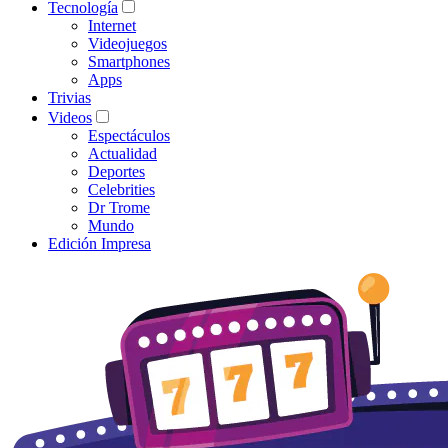
Tecnología
Internet
Videojuegos
Smartphones
Apps
Trivias
Videos
Espectáculos
Actualidad
Deportes
Celebrities
Dr Trome
Mundo
Edición Impresa