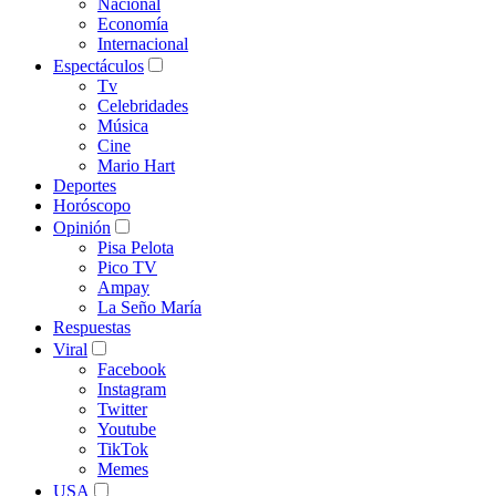
Nacional
Economía
Internacional
Espectáculos
Tv
Celebridades
Música
Cine
Mario Hart
Deportes
Horóscopo
Opinión
Pisa Pelota
Pico TV
Ampay
La Seño María
Respuestas
Viral
Facebook
Instagram
Twitter
Youtube
TikTok
Memes
USA