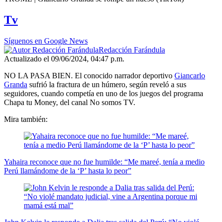
seconds
of
Tv
1
minute,
32
Síguenos en Google News
seconds
Redacción Farándula
Actualizado el 09/06/2024, 04:47 p.m.
NO LA PASA BIEN. El conocido narrador deportivo
Giancarlo
Granda
sufrió la fractura de un húmero, según reveló a sus
seguidores, cuando competía en uno de los juegos del programa
Chapa tu Money, del canal No somos TV.
Mira también:
Yahaira reconoce que no fue humilde: “Me mareé, tenía a medio
Perú llamándome de la ‘P’ hasta lo peor”