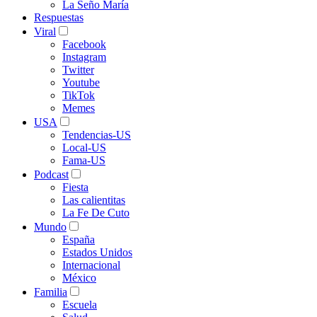
La Seño María
Respuestas
Viral
Facebook
Instagram
Twitter
Youtube
TikTok
Memes
USA
Tendencias-US
Local-US
Fama-US
Podcast
Fiesta
Las calientitas
La Fe De Cuto
Mundo
España
Estados Unidos
Internacional
México
Familia
Escuela