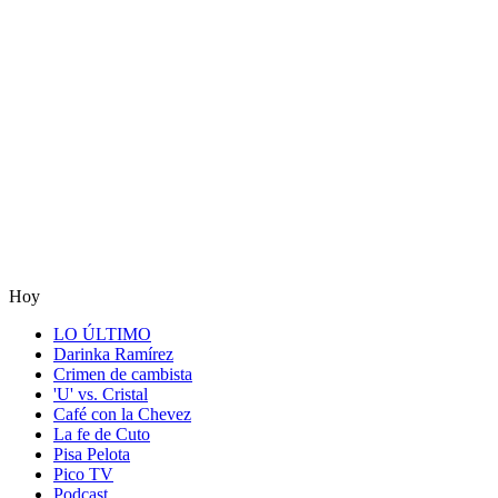
Hoy
LO ÚLTIMO
Darinka Ramírez
Crimen de cambista
'U' vs. Cristal
Café con la Chevez
La fe de Cuto
Pisa Pelota
Pico TV
Podcast