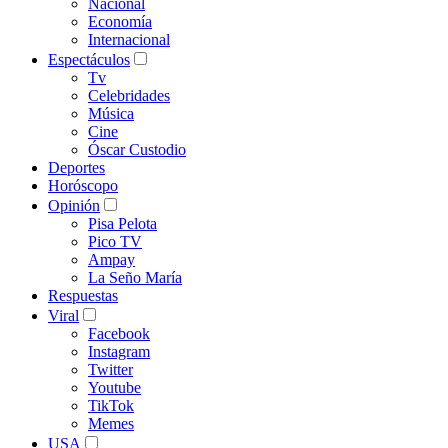
Nacional
Economía
Internacional
Espectáculos
Tv
Celebridades
Música
Cine
Óscar Custodio
Deportes
Horóscopo
Opinión
Pisa Pelota
Pico TV
Ampay
La Seño María
Respuestas
Viral
Facebook
Instagram
Twitter
Youtube
TikTok
Memes
USA