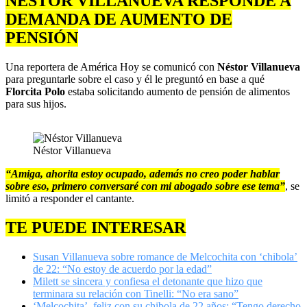
NÉSTOR VILLANUEVA RESPONDE A
DEMANDA DE AUMENTO DE
PENSIÓN
Una reportera de América Hoy se comunicó con
Néstor Villanueva
para preguntarle sobre el caso y él le preguntó en base a qué
Florcita Polo
estaba solicitando aumento de pensión de alimentos
para sus hijos.
Néstor Villanueva
“Amiga, ahorita estoy ocupado, además no creo poder hablar
sobre eso, primero conversaré con mi abogado sobre ese tema”
, se
limitó a responder el cantante.
TE PUEDE INTERESAR
Susan Villanueva sobre romance de Melcochita con ‘chibola’
de 22: “No estoy de acuerdo por la edad”
Milett se sincera y confiesa el detonante que hizo que
terminara su relación con Tinelli: “No era sano”
‘Melcochita’, feliz con su chibola de 22 años: “Tengo derecho