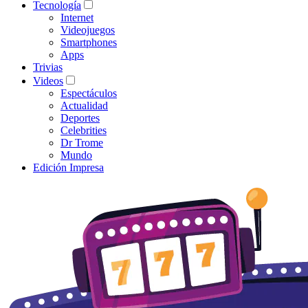
Tecnología
Internet
Videojuegos
Smartphones
Apps
Trivias
Videos
Espectáculos
Actualidad
Deportes
Celebrities
Dr Trome
Mundo
Edición Impresa