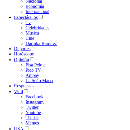
Nacional
Economía
Internacional
Espectáculos
Tv
Celebridades
Música
Cine
Darinka Ramírez
Deportes
Horóscopo
Opinión
Pisa Pelota
Pico TV
Ampay
La Seño María
Respuestas
Viral
Facebook
Instagram
Twitter
Youtube
TikTok
Memes
USA