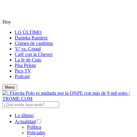
Hoy
LO ÚLTIMO
Darinka Ramírez
Crimen de cambista
'U' vs. Cristal
Café con la Chevez
La fe de Cuto
Pisa Pelota
Pico TV
Podcast
Menú
Lo último
Actualidad
Política
Policiales