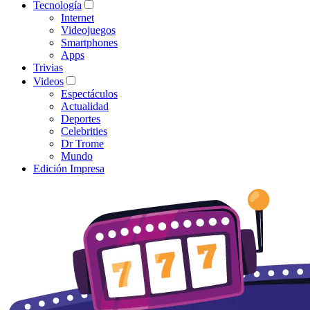
Tecnología
Internet
Videojuegos
Smartphones
Apps
Trivias
Videos
Espectáculos
Actualidad
Deportes
Celebrities
Dr Trome
Mundo
Edición Impresa