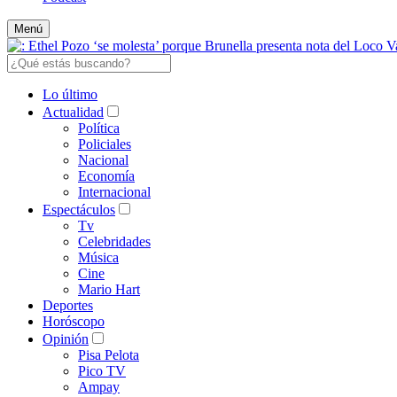
Menú
Lo último
Actualidad
Política
Policiales
Nacional
Economía
Internacional
Espectáculos
Tv
Celebridades
Música
Cine
Mario Hart
Deportes
Horóscopo
Opinión
Pisa Pelota
Pico TV
Ampay