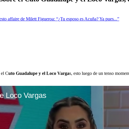
 affaire de Milett Figueroa: “¿Tu esposo es Acuña? Ya pues...”
 el C
uto Guadalupe y el Loco Varga
s, esto luego de un tenso momen
de Loco Vargas