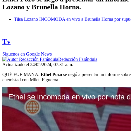
Lozano y Brunella Horna.
Tilsa Lozano INCOMODA en vivo a Brunella Horna por supuesto
Tv
Síguenos en Google News
Redacción Farándula
Actualizado el 24/05/2024, 07:31 a.m.
QUÉ FUE MANA.
Ethel Pozo
se negó a presentar un informe sobre
enemistad con Milett Figueroa.
Ethel se incomoda en vivo por nota 