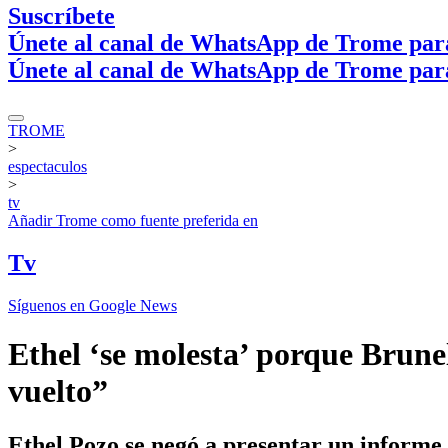
Suscríbete
Únete al canal de WhatsApp de Trome par
Únete al canal de WhatsApp de Trome par
TROME
>
espectaculos
>
tv
Añadir
Trome
como fuente preferida en
Tv
Síguenos en Google News
Ethel ‘se molesta’ porque Brunel
vuelto”
Ethel Pozo se negó a presentar un informe