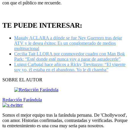
con que el público me recuerde.
TE PUEDE INTERESAR:
Magaly ACLARA a dónde se fue Ney Guerrero tras dejar
ATV y le desea éxitos: Es un conglomerado de medios
multinacional
Cecilia Tait LLORA por conmovedor cuadro con Man Bok
Park: “Esté donde esté nunca voy a parar de agradecerle”
Luigui Carbajal hace añicos a Ricky Trevitazzo: “El vigente
soy yo, él estaba en el abandono. Yo le di chamba”
SOBRE EL AUTOR
Redacción Farándula
Somos el mejor equipo tras la farándula peruana. De 'Chollywood',
con amor. Historias confirmadas, contrastadas y verificadas. Porque
tu entretenimiento es una cosa muy seria para nosotros.