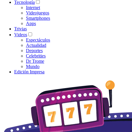
Tecnología
Internet
Videojuegos
Smartphones
Apps
Trivias
Videos
Espectáculos
Actualidad
Deportes
Celebrities
Dr Trome
Mundo
Edición Impresa