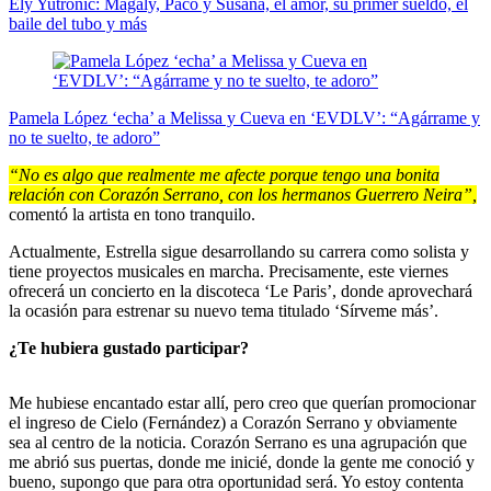
Ely Yutronic: Magaly, Paco y Susana, el amor, su primer sueldo, el
baile del tubo y más
Pamela López ‘echa’ a Melissa y Cueva en ‘EVDLV’: “Agárrame y
no te suelto, te adoro”
“No es algo que realmente me afecte porque tengo una bonita
relación con Corazón Serrano, con los hermanos Guerrero Neira”,
comentó la artista en tono tranquilo.
Actualmente, Estrella sigue desarrollando su carrera como solista y
tiene proyectos musicales en marcha. Precisamente, este viernes
ofrecerá un concierto en la discoteca ‘Le Paris’, donde aprovechará
la ocasión para estrenar su nuevo tema titulado ‘Sírveme más’.
¿Te hubiera gustado participar?
Me hubiese encantado estar allí, pero creo que querían promocionar
el ingreso de Cielo (Fernández) a Corazón Serrano y obviamente
sea al centro de la noticia. Corazón Serrano es una agrupación que
me abrió sus puertas, donde me inicié, donde la gente me conoció y
bueno, supongo que para otra oportunidad será. Yo estoy contenta