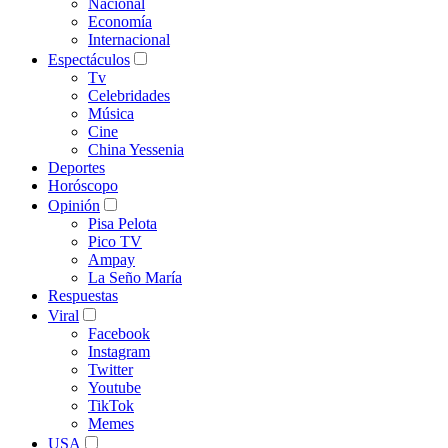
Nacional
Economía
Internacional
Espectáculos
Tv
Celebridades
Música
Cine
China Yessenia
Deportes
Horóscopo
Opinión
Pisa Pelota
Pico TV
Ampay
La Seño María
Respuestas
Viral
Facebook
Instagram
Twitter
Youtube
TikTok
Memes
USA