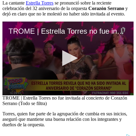
La cantante
Estrella Torres
se pronunció sobre la reciente
celebración del 32 aniversario de la orquesta
Corazón Serrano
y
dejó en claro que no le molestó no haber sido invitada al evento.
TROME | Estrella Torres no fue invitada al concierto de Corazón Serrano (Todo se filtra)
0
TROME | Estrella Torres no fue invitada al concierto de Corazón
seconds
Serrano (Todo se filtra)
of
4
Torres, quien fue parte de la agrupación de cumbia en sus inicios,
minutes,
aseguró que mantiene una buena relación con los integrantes y
50
dueños de la orquesta.
seconds