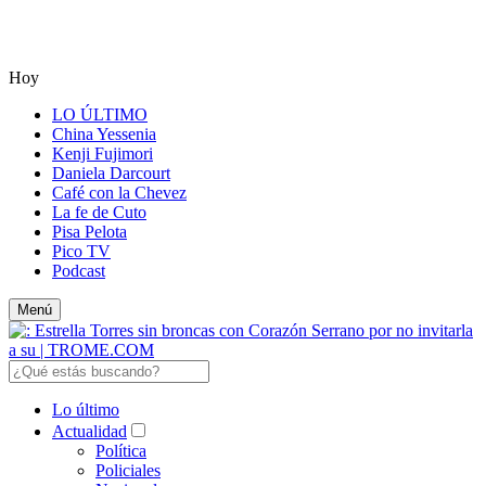
Hoy
LO ÚLTIMO
China Yessenia
Kenji Fujimori
Daniela Darcourt
Café con la Chevez
La fe de Cuto
Pisa Pelota
Pico TV
Podcast
Menú
Lo último
Actualidad
Política
Policiales