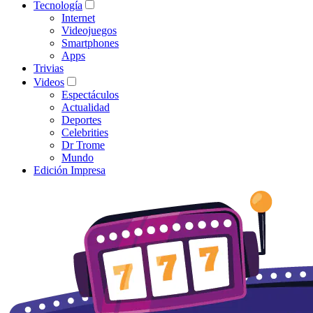
Tecnología
Internet
Videojuegos
Smartphones
Apps
Trivias
Videos
Espectáculos
Actualidad
Deportes
Celebrities
Dr Trome
Mundo
Edición Impresa