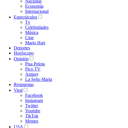
Nacional
Economía
Internacional
Espectáculos
Tv
Celebridades
Música
Cine
Mario Hart
Deportes
Horóscopo
Opinión
Pisa Pelota
Pico TV
Ampay
La Seño María
Respuestas
Viral
Facebook
Instagram
Twitter
Youtube
TikTok
Memes
USA