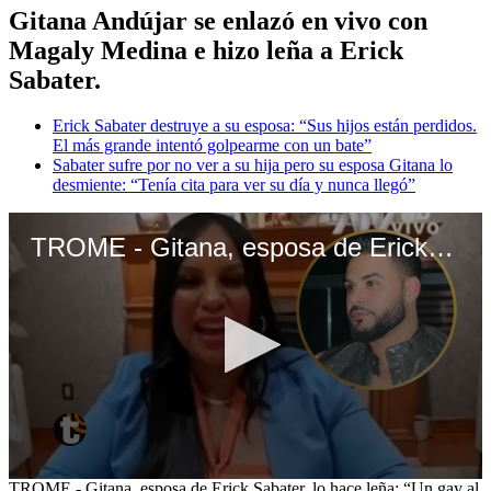
Gitana Andújar se enlazó en vivo con
Magaly Medina e hizo leña a Erick
Sabater.
Erick Sabater destruye a su esposa: “Sus hijos están perdidos.
El más grande intentó golpearme con un bate”
Sabater sufre por no ver a su hija pero su esposa Gitana lo
desmiente: “Tenía cita para ver su día y nunca llegó”
TROME - Gitana, esposa de Erick Sabater, lo hace leña: “Un gay al año no hace daño”
0
TROME - Gitana, esposa de Erick Sabater, lo hace leña: “Un gay al