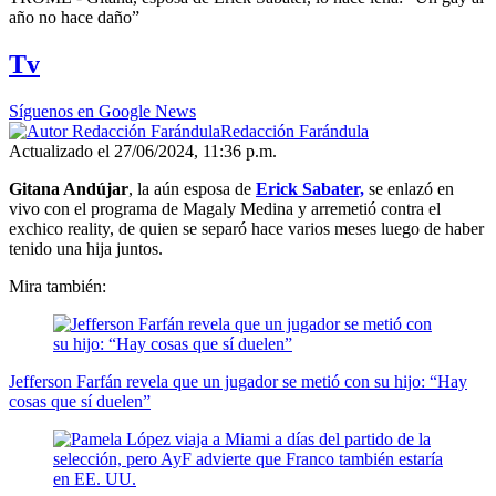
seconds
año no hace daño”
of
1
Tv
minute,
52
seconds
Síguenos en Google News
Redacción Farándula
Actualizado el 27/06/2024, 11:36 p.m.
Gitana Andújar
, la aún esposa de
Erick Sabater,
se enlazó en
vivo con el programa de Magaly Medina y arremetió contra el
exchico reality, de quien se separó hace varios meses luego de haber
tenido una hija juntos.
Mira también:
Jefferson Farfán revela que un jugador se metió con su hijo: “Hay
cosas que sí duelen”