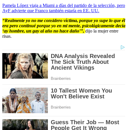
Pamela López viaja a Miami a días del partido de la selección, pero
AyF advierte que Franco también estaría en EE. UU.
“Realmente yo no me considero víctima, porque yo supe lo que él
era pero continué porque yo en mi mente, psicológicamente decía
‘ay hombre, un gay al año no hace daño’”,
dijo la mujer entre
risas.