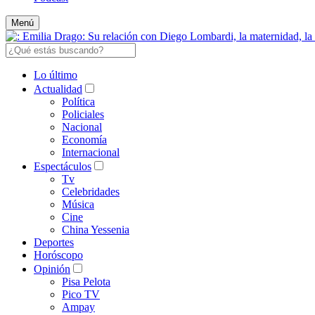
Menú
Lo último
Actualidad
Política
Policiales
Nacional
Economía
Internacional
Espectáculos
Tv
Celebridades
Música
Cine
China Yessenia
Deportes
Horóscopo
Opinión
Pisa Pelota
Pico TV
Ampay