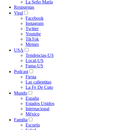
La Seño María
Respuestas
Viral
Facebook
Instagram
Twitter
Youtube
TikTok
Memes
USA
Tendencias-US
Local-US
Fama-US
Podcast
Fiesta
Las calientitas
La Fe De Cuto
Mundo
España
Estados Unidos
Internacional
México
Familia
Escuela