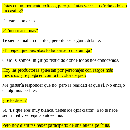
Estás en un momento exitoso, pero ¿cuántas veces has ‘rebotado’ en
un casting?
En varias novelas.
¿Cómo reaccionas?
Te sientes mal un día, dos, pero debes seguir adelante.
¿El papel que buscabas lo ha tomado una amiga?
Claro, si somos un grupo reducido donde todos nos conocemos.
Hoy las productoras apuestan por personajes con rasgos más
mestizos. ¿Te juega en contra tu color de piel?
Me gustaría responder que no, pero la realidad es que sí. No encajo
en algunos perfiles.
¿Te lo dicen?
Sí. ‘Es que eres muy blanca, tienes los ojos claros’. Eso te hace
sentir mal y se baja la autoestima.
Pero hoy disfrutas haber participado de una buena película.