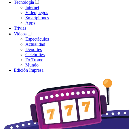
Tecnología
Internet
Videojuegos
Smartphones
Apps
Trivias
Videos
Espectáculos
Actualidad
Deportes
Celebrities
Dr Trome
Mundo
Edición Impresa