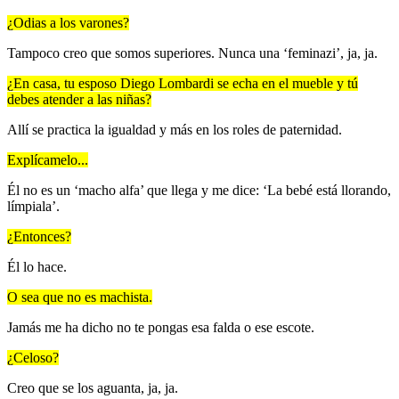
¿Odias a los varones?
Tampoco creo que somos superiores. Nunca una ‘feminazi’, ja, ja.
¿En casa, tu esposo Diego Lombardi se echa en el mueble y tú
debes atender a las niñas?
Allí se practica la igualdad y más en los roles de paternidad.
Explícamelo...
Él no es un ‘macho alfa’ que llega y me dice: ‘La bebé está llorando,
límpiala’.
¿Entonces?
Él lo hace.
O sea que no es machista.
Jamás me ha dicho no te pongas esa falda o ese escote.
¿Celoso?
Creo que se los aguanta, ja, ja.