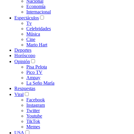
Nacional
Economía
Internacional
Espectáculos
Tv
Celebridades
Música
Cine
Mario Hart
Deportes
Horóscopo
Opinión
Pisa Pelota
Pico TV
Ampay
La Seño María
Respuestas
Viral
Facebook
Instagram
Twitter
Youtube
TikTok
Memes
USA