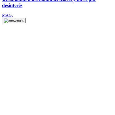
desinterés
MAG.