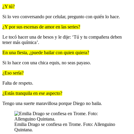
¿Y tú?
Si lo veo conversando por celular, pregunto con quién lo hace.
¿Y por sus escenas de amor en las series?
Le tocó hacer una de besos y le dije: ‘Tú y tu compañera deben
tener más química’.
En una fiesta, ¿puede bailar con quien quiera?
Si lo hace con una chica equis, no seas payaso.
¿Eso sería?
Falta de respeto.
¿Estás tranquila en ese aspecto?
Tengo una suerte maravillosa porque Diego no baila.
Emilia Drago se confiesa en Trome. Foto: Allenguino
Quintana.