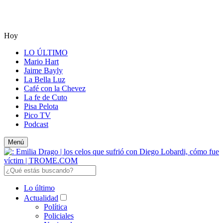
Hoy
LO ÚLTIMO
Mario Hart
Jaime Bayly
La Bella Luz
Café con la Chevez
La fe de Cuto
Pisa Pelota
Pico TV
Podcast
Menú
Lo último
Actualidad
Política
Policiales