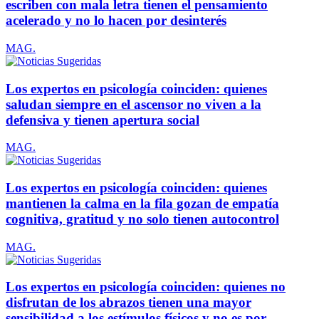
escriben con mala letra tienen el pensamiento
acelerado y no lo hacen por desinterés
MAG.
Los expertos en psicología coinciden: quienes
saludan siempre en el ascensor no viven a la
defensiva y tienen apertura social
MAG.
Los expertos en psicología coinciden: quienes
mantienen la calma en la fila gozan de empatía
cognitiva, gratitud y no solo tienen autocontrol
MAG.
Los expertos en psicología coinciden: quienes no
disfrutan de los abrazos tienen una mayor
sensibilidad a los estímulos físicos y no es por