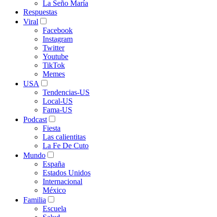
La Seño María
Respuestas
Viral
Facebook
Instagram
Twitter
Youtube
TikTok
Memes
USA
Tendencias-US
Local-US
Fama-US
Podcast
Fiesta
Las calientitas
La Fe De Cuto
Mundo
España
Estados Unidos
Internacional
México
Familia
Escuela