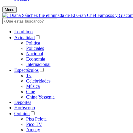
Menú
Lo último
Actualidad
Política
Policiales
Nacional
Economía
Internacional
Espectáculos
Tv
Celebridades
Música
Cine
China Yessenia
Deportes
Horóscopo
Opinión
Pisa Pelota
Pico TV
Ampay