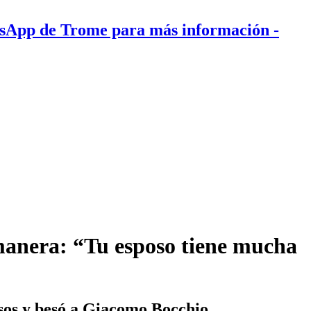
tsApp de Trome para más información
-
manera: “Tu esposo tiene mucha
os y besó a Giacomo Bocchio.