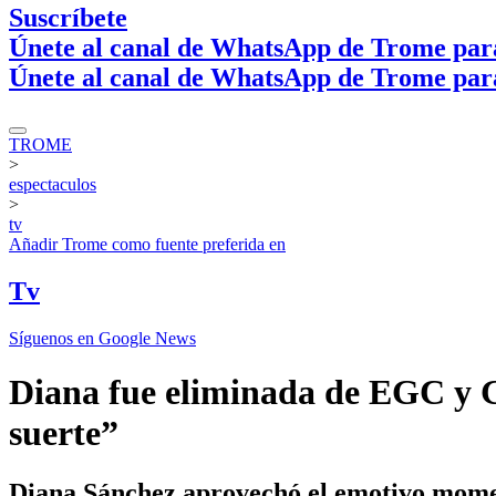
Suscríbete
Únete al canal de WhatsApp de Trome par
Únete al canal de WhatsApp de Trome par
TROME
>
espectaculos
>
tv
Añadir
Trome
como fuente preferida en
Tv
Síguenos en Google News
Diana fue eliminada de EGC y G
suerte”
Diana Sánchez aprovechó el emotivo mome