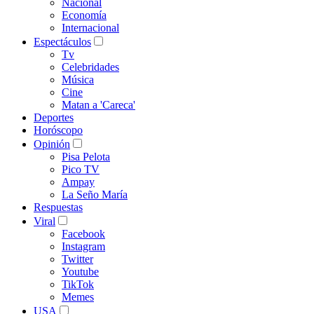
Nacional
Economía
Internacional
Espectáculos
Tv
Celebridades
Música
Cine
Matan a 'Careca'
Deportes
Horóscopo
Opinión
Pisa Pelota
Pico TV
Ampay
La Seño María
Respuestas
Viral
Facebook
Instagram
Twitter
Youtube
TikTok
Memes
USA