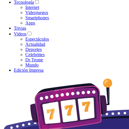
Tecnología
Internet
Videojuegos
Smartphones
Apps
Trivias
Videos
Espectáculos
Actualidad
Deportes
Celebrities
Dr Trome
Mundo
Edición Impresa