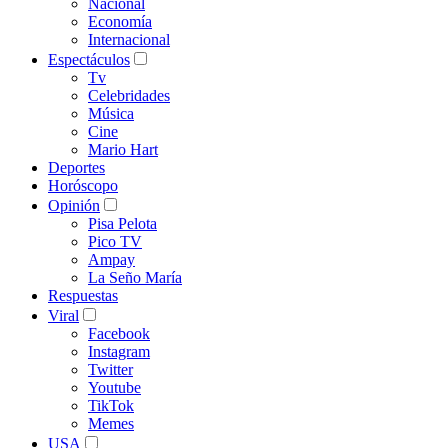
Nacional
Economía
Internacional
Espectáculos
Tv
Celebridades
Música
Cine
Mario Hart
Deportes
Horóscopo
Opinión
Pisa Pelota
Pico TV
Ampay
La Seño María
Respuestas
Viral
Facebook
Instagram
Twitter
Youtube
TikTok
Memes
USA