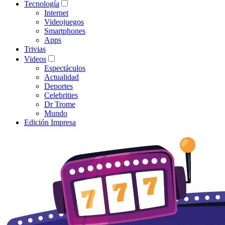
Tecnología
Internet
Videojuegos
Smartphones
Apps
Trivias
Videos
Espectáculos
Actualidad
Deportes
Celebrities
Dr Trome
Mundo
Edición Impresa