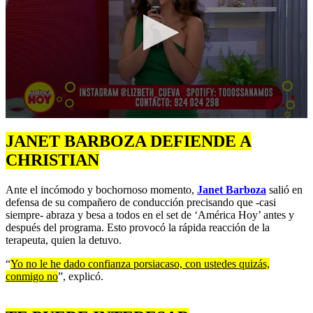
0
seconds
JANET BARBOZA DEFIENDE A
of
1
CHRISTIAN
minute,
44
Ante el incómodo y bochornoso momento,
Janet Barboza
salió en
seconds
defensa de su compañero de conducción precisando que -casi
siempre- abraza y besa a todos en el set de ‘América Hoy’ antes y
después del programa. Esto provocó la rápida reacción de la
terapeuta, quien la detuvo.
“
Yo no le he dado confianza porsiacaso, con ustedes quizás,
conmigo no
”, explicó.