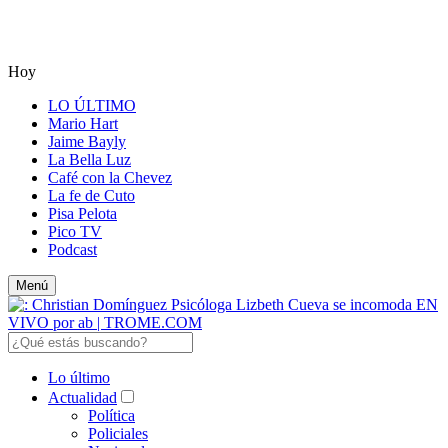
Hoy
LO ÚLTIMO
Mario Hart
Jaime Bayly
La Bella Luz
Café con la Chevez
La fe de Cuto
Pisa Pelota
Pico TV
Podcast
Menú
Lo último
Actualidad
Política
Policiales