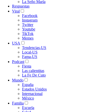
La Seño María
Respuestas
Viral
Facebook
Instagram
Twitter
Youtube
TikTok
Memes
USA
Tendencias-US
Local-US
Fama-US
Podcast
Fiesta
Las calientitas
La Fe De Cuto
Mundo
España
Estados Unidos
Internacional
México
Familia
Escuela