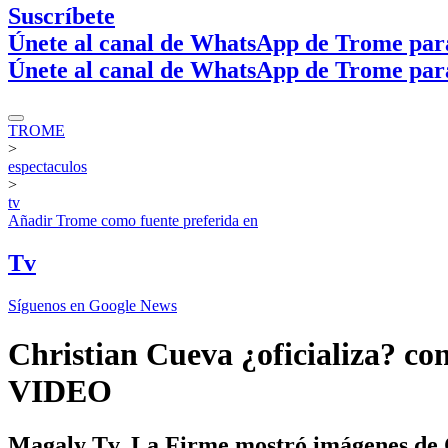
Suscríbete
Únete al canal de WhatsApp de Trome par
Únete al canal de WhatsApp de Trome par
TROME
>
espectaculos
>
tv
Añadir
Trome
como fuente preferida en
Tv
Síguenos en Google News
Christian Cueva ¿oficializa? co
VIDEO
Magaly Tv, La Firme mostró imágenes de C