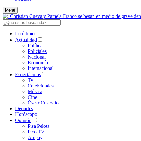
Menú
Lo último
Actualidad
Política
Policiales
Nacional
Economía
Internacional
Espectáculos
Tv
Celebridades
Música
Cine
Óscar Custodio
Deportes
Horóscopo
Opinión
Pisa Pelota
Pico TV
Ampay