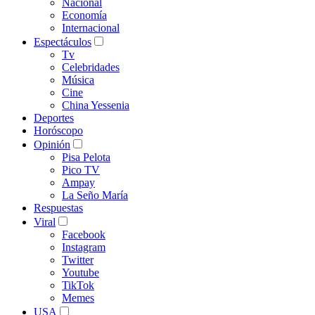
Nacional
Economía
Internacional
Espectáculos
Tv
Celebridades
Música
Cine
China Yessenia
Deportes
Horóscopo
Opinión
Pisa Pelota
Pico TV
Ampay
La Seño María
Respuestas
Viral
Facebook
Instagram
Twitter
Youtube
TikTok
Memes
USA