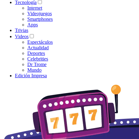
Tecnología
Internet
Videojuegos
Smartphones
Apps
Trivias
Videos
Espectáculos
Actualidad
Deportes
Celebrities
Dr Trome
Mundo
Edición Impresa