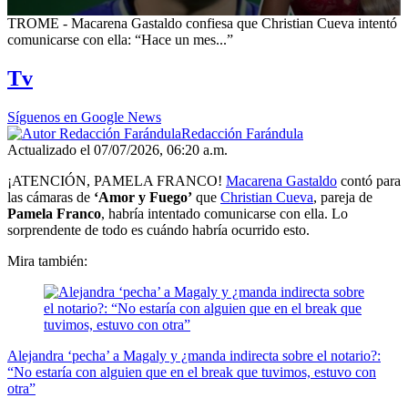
0
TROME - Macarena Gastaldo confiesa que Christian Cueva intentó
seconds
comunicarse con ella: “Hace un mes...”
of
39
Tv
seconds
Síguenos en Google News
Redacción Farándula
Actualizado el 07/07/2026, 06:20 a.m.
¡ATENCIÓN, PAMELA FRANCO!
Macarena Gastaldo
contó para
las cámaras de
‘Amor y Fuego’
que
Christian Cueva
, pareja de
Pamela Franco
, habría intentado comunicarse con ella. Lo
sorprendente de todo es cuándo habría ocurrido esto.
Mira también:
Alejandra ‘pecha’ a Magaly y ¿manda indirecta sobre el notario?:
“No estaría con alguien que en el break que tuvimos, estuvo con
otra”