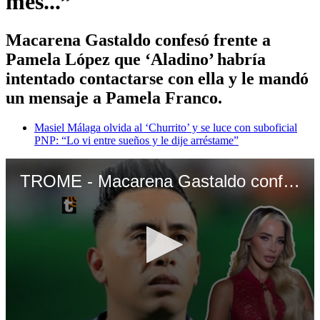
mes...”
Macarena Gastaldo confesó frente a
Pamela López que ‘Aladino’ habría
intentado contactarse con ella y le mandó
un mensaje a Pamela Franco.
Masiel Málaga olvida al ‘Churrito’ y se luce con suboficial
PNP: “Lo vi entre sueños y le dije arréstame”
TROME - Macarena Gastaldo confiesa que Christian Cueva intentó comunicarse con ella: “Hace un mes...”