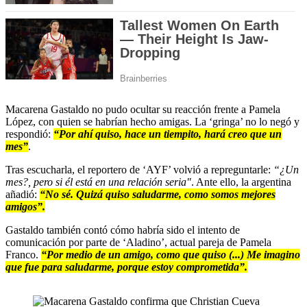
Macarena Gastaldo no pudo ocultar su reacción frente a Pamela
López, con quien se habrían hecho amigas. La ‘gringa’ no lo negó y
respondió:
“Por ahí quiso, hace un tiempito, hará creo que un
mes”
.
Tras escucharla, el reportero de ‘AYF’ volvió a repreguntarle:
“¿Un
mes?, pero si él está en una relación seria"
. Ante ello, la argentina
añadió:
“No sé. Quizá quiso saludarme, como somos mejores
amigos”.
Gastaldo también contó cómo habría sido el intento de
comunicación por parte de ‘Aladino’, actual pareja de Pamela
Franco.
“Por medio de un amigo, como que quiso (...) Me imagino
que fue para saludarme, porque estoy comprometida”.