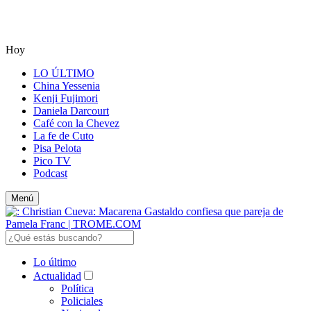
Hoy
LO ÚLTIMO
China Yessenia
Kenji Fujimori
Daniela Darcourt
Café con la Chevez
La fe de Cuto
Pisa Pelota
Pico TV
Podcast
Menú
Lo último
Actualidad
Política
Policiales