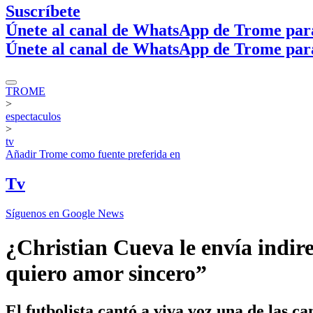
Suscríbete
Únete al canal de WhatsApp de Trome par
Únete al canal de WhatsApp de Trome par
TROME
>
espectaculos
>
tv
Añadir
Trome
como fuente preferida en
Tv
Síguenos en Google News
¿Christian Cueva le envía indir
quiero amor sincero”
El futbolista cantó a viva voz una de las c