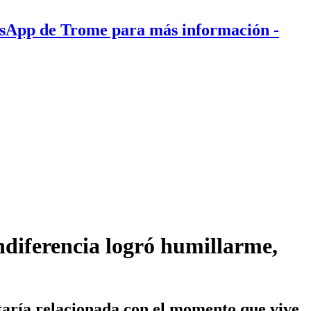
tsApp de Trome para más información
-
ndiferencia logró humillarme,
estaría relacionada con el momento que vive