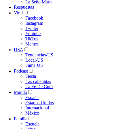
La Seño María
Respuestas
Viral
Facebook
Instagram
Twitter
Youtube
TikTok
Memes
USA
Tendencias-US
Local-US
Fama-US
Podcast
Fiesta
Las calientitas
La Fe De Cuto
Mundo
España
Estados Unidos
Internacional
México
Familia
Escuela