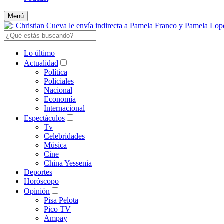
Menú
Lo último
Actualidad
Política
Policiales
Nacional
Economía
Internacional
Espectáculos
Tv
Celebridades
Música
Cine
China Yessenia
Deportes
Horóscopo
Opinión
Pisa Pelota
Pico TV
Ampay