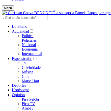
Menú
Lo último
Actualidad
Política
Policiales
Nacional
Economía
Internacional
Espectáculos
Tv
Celebridades
Música
Cine
Mario Hart
Deportes
Horóscopo
Opinión
Pisa Pelota
Pico TV
Ampay