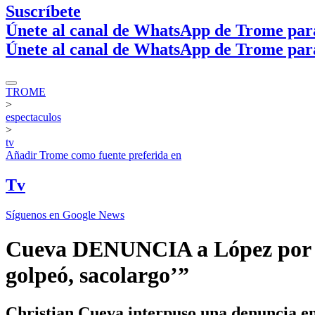
Suscríbete
Únete al canal de WhatsApp de Trome par
Únete al canal de WhatsApp de Trome par
TROME
>
espectaculos
>
tv
Añadir
Trome
como fuente preferida en
Tv
Síguenos en Google News
Cueva DENUNCIA a López por agr
golpeó, sacolargo’”
Christian Cueva interpuso una denuncia en 