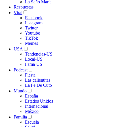
La Seño María
Respuestas
Viral
Facebook
Instagram
Twitter
Youtube
TikTok
Memes
USA
Tendencias-US
Local-US
Fama-US
Podcast
Fiesta
Las calientitas
La Fe De Cuto
Mundo
España
Estados Unidos
Internacional
México
Familia
Escuela