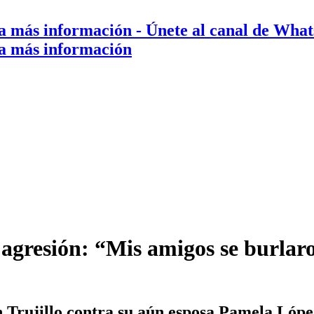
a más información
- Únete al canal de Wha
a más información
esión: “Mis amigos se burlaron,
Trujillo contra su aún esposa Pamela López.