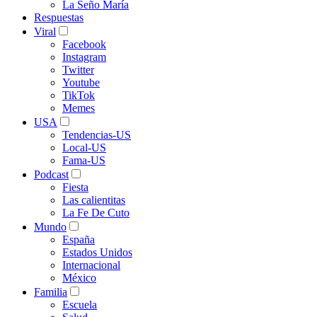
La Seño María
Respuestas
Viral
Facebook
Instagram
Twitter
Youtube
TikTok
Memes
USA
Tendencias-US
Local-US
Fama-US
Podcast
Fiesta
Las calientitas
La Fe De Cuto
Mundo
España
Estados Unidos
Internacional
México
Familia
Escuela