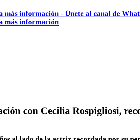
a más información
- Únete al canal de Wha
a más información
lación con Cecilia Rospigliosi, r
ños al lado de la actriz recordada por su pe