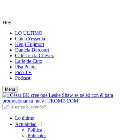
Hoy
LO ÚLTIMO
China Yessenia
Kenji Fujimori
Daniela Darcourt
Café con la Chevez
La fe de Cuto
Pisa Pelota
Pico TV
Podcast
Menú
Lo último
Actualidad
Política
Policiales