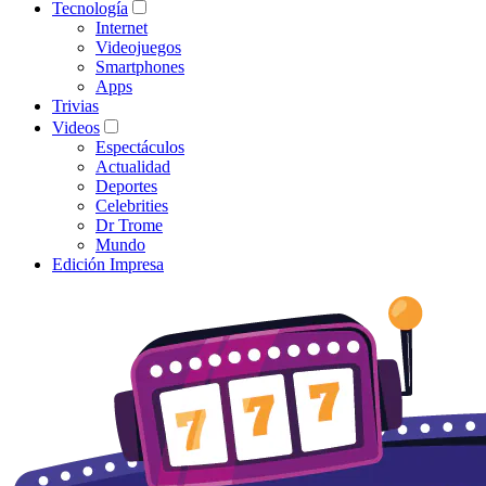
Tecnología
Internet
Videojuegos
Smartphones
Apps
Trivias
Videos
Espectáculos
Actualidad
Deportes
Celebrities
Dr Trome
Mundo
Edición Impresa