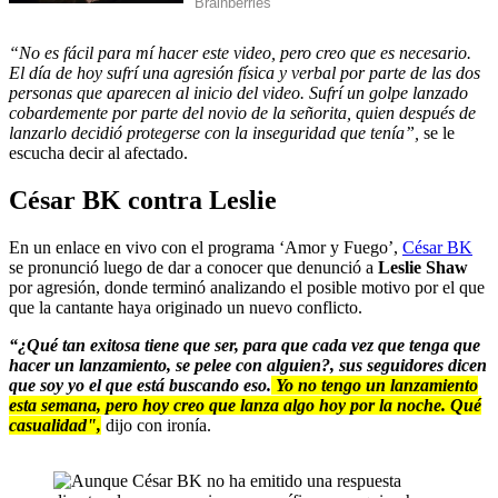
“No es fácil para mí hacer este video, pero creo que es necesario.
El día de hoy sufrí una agresión física y verbal por parte de las dos
personas que aparecen al inicio del video. Sufrí un golpe lanzado
cobardemente por parte del novio de la señorita, quien después de
lanzarlo decidió protegerse con la inseguridad que tenía”,
se le
escucha decir al afectado.
César BK contra Leslie
En un enlace en vivo con el programa ‘Amor y Fuego’,
César BK
se pronunció luego de dar a conocer que denunció a
Leslie Shaw
por agresión, donde terminó analizando el posible motivo por el que
que la cantante haya originado un nuevo conflicto.
“¿Qué tan exitosa tiene que ser, para que cada vez que tenga que
hacer un lanzamiento, se pelee con alguien?, sus seguidores dicen
que soy yo el que está buscando eso.
Yo no tengo un lanzamiento
esta semana, pero hoy creo que lanza algo hoy por la noche. Qué
casualidad",
dijo con ironía.