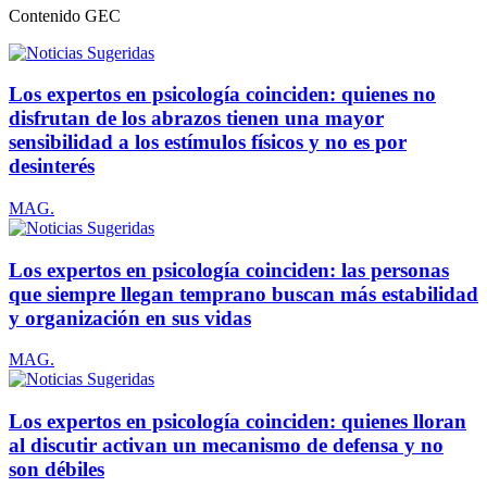
Contenido
GEC
Los expertos en psicología coinciden: quienes no
disfrutan de los abrazos tienen una mayor
sensibilidad a los estímulos físicos y no es por
desinterés
MAG.
Los expertos en psicología coinciden: las personas
que siempre llegan temprano buscan más estabilidad
y organización en sus vidas
MAG.
Los expertos en psicología coinciden: quienes lloran
al discutir activan un mecanismo de defensa y no
son débiles