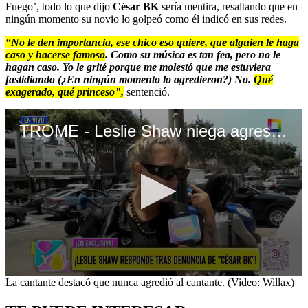
Fuego’, todo lo que dijo
César BK
sería mentira, resaltando que en
ningún momento su novio lo golpeó como él indicó en sus redes.
“No le den importancia, ese chico eso quiere, que alguien le haga
caso y hacerse famoso
. Como su música es tan fea, pero no le
hagan caso. Yo le grité porque me molestó que me estuviera
fastidiando (¿En ningún momento lo agredieron?) No.
Qué
exagerado, qué princeso",
sentenció.
TROME - Leslie Shaw niega agresión a César Bk
0
La cantante destacó que nunca agredió al cantante. (Video: Willax)
seconds
of