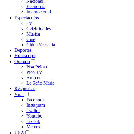
Nacional
Economía
Internacional
Espectáculos
Tv
Celebridades
Música
Cine
China Yessenia
Deportes
Horóscopo
Opinión
Pisa Pelota
Pico TV
Ampay
La Seño María
Respuestas
Viral
Facebook
Instagram
Twitter
Youtube
TikTok
Memes
USA