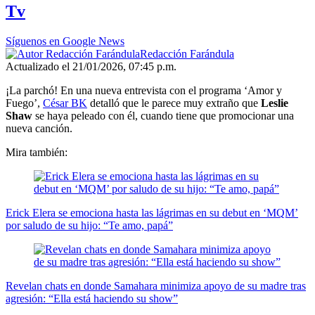
of
Tv
1
minute,
43
Síguenos en Google News
seconds
Redacción Farándula
Actualizado el 21/01/2026, 07:45 p.m.
¡La parchó! En una nueva entrevista con el programa ‘Amor y
Fuego’,
César BK
detalló que le parece muy extraño que
Leslie
Shaw
se haya peleado con él, cuando tiene que promocionar una
nueva canción.
Mira también:
Erick Elera se emociona hasta las lágrimas en su debut en ‘MQM’
por saludo de su hijo: “Te amo, papá”
Revelan chats en donde Samahara minimiza apoyo de su madre tras
agresión: “Ella está haciendo su show”