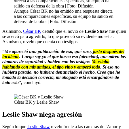
Aunque César BK no ha emitido una respuesta directa
a las comparaciones específicas, su equipo ha salido en
defensa de la obra | Foto: Difusión
Asimismo,
César BK
detalló que el novio de
Leslie Shaw
fue quien
se acercó para agredirlo, lo que provocó su evidente molestia.
Asimismo, reveló que cuenta con testigos.
“Me apareció una publicación de eso, qué raro,
justo después del
incidente
. Luego soy yo el que busca eso (atención), que miren las
cámaras de seguridad y hablen con los testigos.
Yo estaba
hablando con mis amigos, el tipo vino y empezó todo
. Si eso no
hubiera pasado, no hubiera denunciado el hecho. Creo que he
tomado la decisión correcta, mi abogado está encargándose de
todo esto",
concluyó.
César BK y Leslie Shaw
Leslie Shaw niega agresión
Según lo que
Leslie Shaw
reveló frente a las cámaras de ‘Amor y