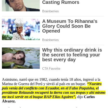
Asimismo, narró que en 1982, cuando tenía 18 años, ingresó a la
Marina de Guerra del Perú y sirvió al país en un buque.
“Nuestro
país venía del conflicto con Ecuador, en el Falso Paquisha, el
presidente Belaunde recuperó la tierra con sus tropas y ahí mismo
me tocó servir en el buque BAP Elías Aguirre”,
dijo
Carlos
Álvarez.