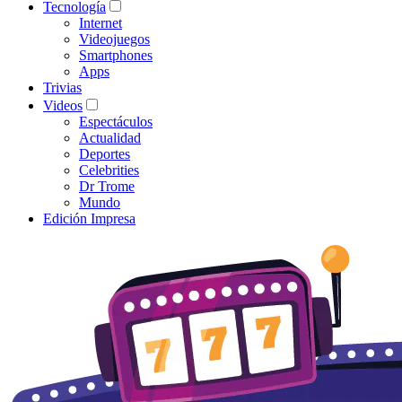
Tecnología
Internet
Videojuegos
Smartphones
Apps
Trivias
Videos
Espectáculos
Actualidad
Deportes
Celebrities
Dr Trome
Mundo
Edición Impresa