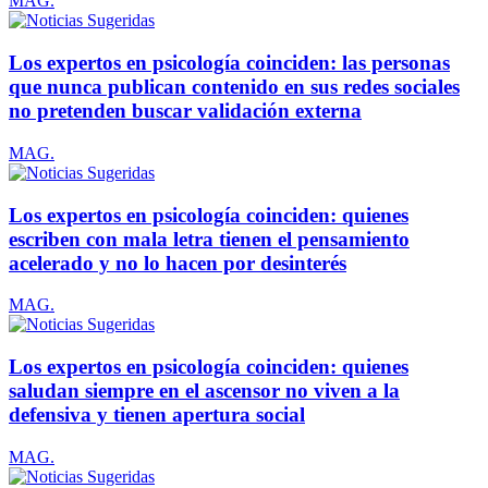
MAG.
Los expertos en psicología coinciden: las personas
que nunca publican contenido en sus redes sociales
no pretenden buscar validación externa
MAG.
Los expertos en psicología coinciden: quienes
escriben con mala letra tienen el pensamiento
acelerado y no lo hacen por desinterés
MAG.
Los expertos en psicología coinciden: quienes
saludan siempre en el ascensor no viven a la
defensiva y tienen apertura social
MAG.