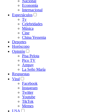
Nacional
Economía
Internacional
Espectáculos
Tv
Celebridades
Música
Cine
China Yessenia
Deportes
Horóscopo
Opinión
Pisa Pelota
Pico TV
Ampay
La Seño María
Respuestas
Viral
Facebook
Instagram
Twitter
Youtube
TikTok
Memes
USA