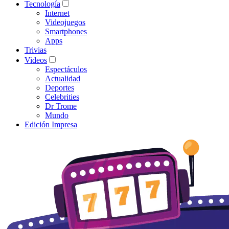
Tecnología
Internet
Videojuegos
Smartphones
Apps
Trivias
Videos
Espectáculos
Actualidad
Deportes
Celebrities
Dr Trome
Mundo
Edición Impresa