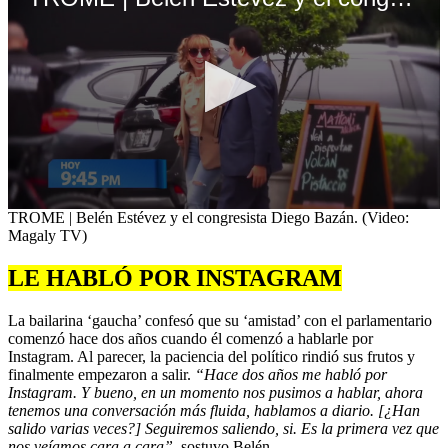
0
TROME | Belén Estévez y el congresista Diego Bazán. (Video:
seconds
Magaly TV)
of
23
LE HABLÓ POR INSTAGRAM
seconds
La bailarina ‘gaucha’ confesó que su ‘amistad’ con el parlamentario
comenzó hace dos años cuando él comenzó a hablarle por
Instagram. Al parecer, la paciencia del político rindió sus frutos y
finalmente empezaron a salir.
“Hace dos años me habló por
Instagram. Y bueno, en un momento nos pusimos a hablar, ahora
tenemos una conversación más fluida, hablamos a diario. [¿Han
salido varias veces?] Seguiremos saliendo, si. Es la primera vez que
nos veíamos cara a cara”,
sostuvo Belén.