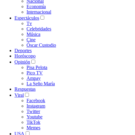
Nacional
Economía
Internacional
Espectáculos
Tv
Celebridades
Música
Cine
Óscar Custodio
Deportes
Horóscopo
Opinión
Pisa Pelota
Pico TV
Ampay
La Seño María
Respuestas
Viral
Facebook
Instagram
Twitter
Youtube
TikTok
Memes
USA