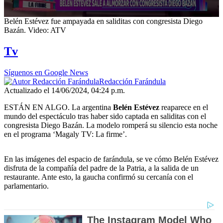
0
Belén Estévez fue ampayada en saliditas con congresista Diego
seconds
Bazán. Video: ATV
of
5
Tv
minutes,
23
seconds
Síguenos en Google News
Redacción Farándula
Actualizado el 14/06/2024, 04:24 p.m.
ESTÁN EN ALGO. La argentina
Belén Estévez
reaparece en el
mundo del espectáculo tras haber sido captada en saliditas con el
congresista Diego Bazán. La modelo romperá su silencio esta noche
en el programa ‘Magaly TV: La firme’.
En las imágenes del espacio de farándula, se ve cómo Belén Estévez
disfruta de la compañía del padre de la Patria, a la salida de un
restaurante. Ante esto, la gaucha confirmó su cercanía con el
parlamentario.