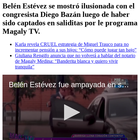
Belén Estévez se mostró ilusionada con el
congresista Diego Bazán luego de haber
sido captados en saliditas por le programa
Magaly TV.
Karla revela CRUEL estrategia de Miguel Trauco para no
incrementar pensión a sus hijos: “Cómo puede jugar tan bajo”
Giuliana Rengifo anuncia que no volverá a hablar del notario
de Magaly Medina: “Banderita blanca y quiero vivir
tranquila”
Belén Estévez fue ampayada en saliditas con congresista Diego Bazán. Video: ATV