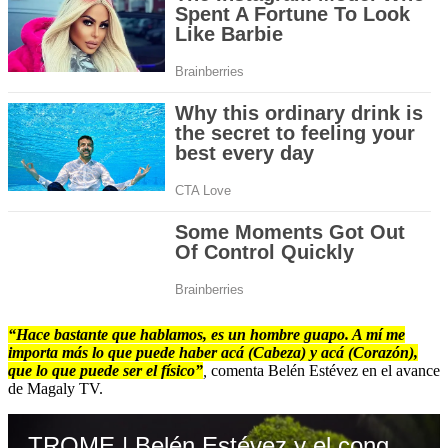
“Hace bastante que hablamos, es un hombre guapo. A mí me
importa más lo que puede haber acá (Cabeza) y acá (Corazón),
que lo que puede ser el físico”
,
comenta Belén Estévez en el avance
de Magaly TV.
TROME | Belén Estévez y el congresista Diego Bazán. (Video: Magaly TV)