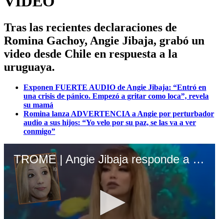
VIDEO
Tras las recientes declaraciones de
Romina Gachoy, Angie Jibaja, grabó un
video desde Chile en respuesta a la
uruguaya.
Exponen FUERTE AUDIO de Angie Jibaja: “Entró en
una crisis de pánico. Empezó a gritar como loca”, revela
su mamá
Romina lanza ADVERTENCIA a Angie por perturbador
audio a sus hijos: “Yo velo por su paz, se las va a ver
conmigo”
TROME | Angie Jibaja responde a Romina Gachoy (Todo se Filtra)