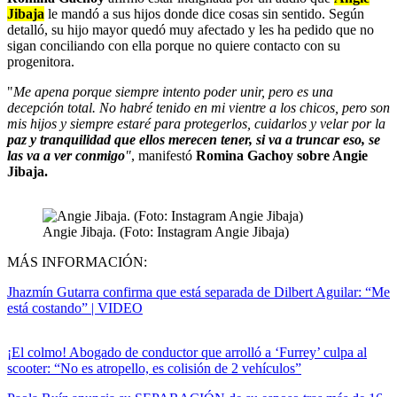
Jibaja
le mandó a sus hijos donde dice cosas sin sentido. Según
detalló, su hijo mayor quedó muy afectado y les ha pedido que no
sigan conciliando con ella porque no quiere contacto con su
progenitora.
"
Me apena porque siempre intento poder unir, pero es una
decepción total. No habré tenido en mi vientre a los chicos, pero son
mis hijos y siempre estaré para protegerlos, cuidarlos y velar por la
paz y tranquilidad que ellos merecen tener, si va a truncar eso, se
las va a ver conmigo
"
, manifestó
Romina Gachoy sobre Angie
Jibaja.
Angie Jibaja. (Foto: Instagram Angie Jibaja)
MÁS INFORMACIÓN:
Jhazmín Gutarra confirma que está separada de Dilbert Aguilar: “Me
está costando” | VIDEO
¡El colmo! Abogado de conductor que arrolló a ‘Furrey’ culpa al
scooter: “No es atropello, es colisión de 2 vehículos”