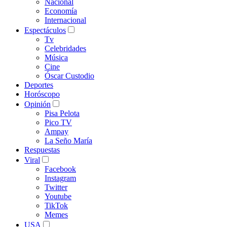
Nacional
Economía
Internacional
Espectáculos
Tv
Celebridades
Música
Cine
Óscar Custodio
Deportes
Horóscopo
Opinión
Pisa Pelota
Pico TV
Ampay
La Seño María
Respuestas
Viral
Facebook
Instagram
Twitter
Youtube
TikTok
Memes
USA