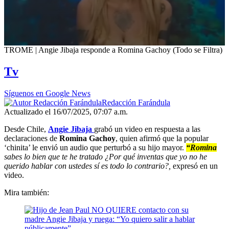
0
TROME | Angie Jibaja responde a Romina Gachoy (Todo se Filtra)
seconds
of
Tv
4
minutes,
52
Síguenos en Google News
seconds
Redacción Farándula
Actualizado el 16/07/2025, 07:07 a.m.
Desde Chile,
Angie Jibaja
grabó un video en respuesta a las
declaraciones de
Romina Gachoy
, quien afirmó que la popular
‘chinita’ le envió un audio que perturbó a su hijo mayor.
“Romina
sabes lo bien que te he tratado ¿Por qué inventas que yo no he
querido hablar con ustedes sí es todo lo contrario?,
expresó en un
video.
Mira también: