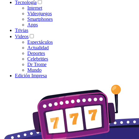
Tecnología
Internet
Videojuegos
Smartphones
Apps
Trivias
Videos
Espectáculos
Actualidad
Deportes
Celebrities
Dr Trome
Mundo
Edición Impresa